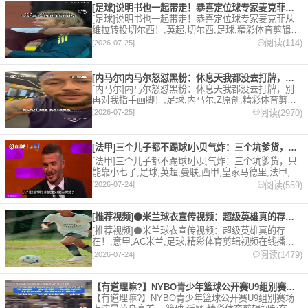
[足球]说明书也一起带走！恭喜定位球专家麦克菲从维拉转投切尔
[足球]说明书也一起带走！恭喜定位球专家麦克菲从
维拉转投切尔西！,英超,切尔西,足球,精彩体育剪辑视
频在线播放。本站提供最全的篮球视频足球视频,集
阅读(114)
[2026-07-25]
锦,录像。
[内马尔]内马尔怒怼黑粉：休息天我都没去打牌，别再对我指手画
[内马尔]内马尔怒怼黑粉：休息天我都没去打牌，别
再对我指手画脚！,足球,内马尔,Z原创,精彩体育剪辑
视频在线播放。本站提供最全的篮球视频足球视频,集
阅读(2970)
[2026-07-25]
锦,录像。
[法甲]三个儿子都不踢球❗️小贝气炸：三个坑爹货，只能靠小七
[法甲]三个儿子都不踢球❗️小贝气炸：三个坑爹货，只
能靠小七了,足球,英超,曼联,西甲,皇家马德里,法甲,巴
黎圣日耳曼,世界杯,英格兰,Z原创,精彩体育剪辑视频
阅读(559)
[2026-07-24]
在线播放。本站提供最全的篮球视频足球视频,集锦,
录像。
[推荐视频]⚫米兰球衣宣传视频：超级英雄真的存在！
[推荐视频]⚫米兰球衣宣传视频：超级英雄真的存
在！,意甲,AC米兰,足球,精彩体育剪辑视频在线播
放。本站提供最全的篮球视频足球视频,集锦,录像。
阅读(1479)
[2026-07-24]
【有道理嘛?】NYBO青少年篮球公开赛U9组别赛场上演最萌身
【有道理嘛?】NYBO青少年篮球公开赛U9组别赛场