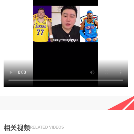
相关视频
RELATED VIDEOS