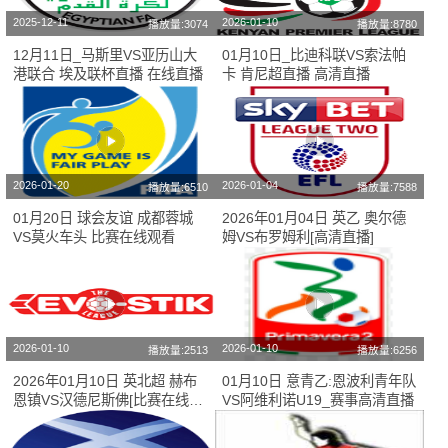
2025-12-11
2026-01-10
播放量:3074
播放量:8780
12月11日_马斯里VS亚历山大
01月10日_比迪科联VS索法帕
港联合 埃及联杯直播 在线直播
卡 肯尼超直播 高清直播
2026-01-20
2026-01-04
播放量:6510
播放量:7588
01月20日 球会友谊 成都蓉城
2026年01月04日 英乙 奥尔德
VS莫火车头 比赛在线观看
姆VS布罗姆利[高清直播]
2026-01-10
2026-01-10
播放量:2513
播放量:6256
2026年01月10日 英北超 赫布
01月10日 意青乙:恩波利青年队
恩镇VS汉德尼斯佛[比赛在线观
VS阿维利诺U19_赛事高清直播
看]