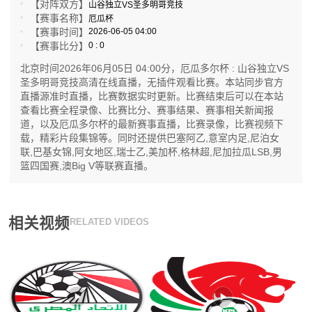
【对阵双方】
山谷独立VS圣多明哥竞技
【赛事名称】
厄瓜杯
【赛事时间】
2026-06-05 04:00
【赛事比分】
0 : 0
北京时间2026年06月05日 04:00分，厄瓜多尔杯 : 山谷独立VS
圣多明哥竞技高清在线直播，无插件观看比赛。本站同步官方
直播源准时直播，比赛数据实时更新。比赛结束后可以在本站
查看比赛全程录像、比赛比分、赛事结果、赛事相关新闻报
道，以及厄瓜多尔杯的最新赛事直播，比赛录像，比赛视频下
载，精彩片段集锦等。同时还提供巴塞阿乙,意室内足,尼泊女
联,巴基女锦,阿女地区,瑞士乙,美加杯,格林超,尼加拉瓜LSB,男
篮四国赛,澳Big V等联赛直播。
相关视频
RELATED VIDEOS