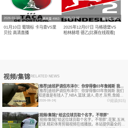
2026-01-10
2025-12-07
播放量:4963
播放量:1881
01月10日 葡锦标 卡马查VS里
2025年12月07日 马格德堡VS
贝拉 高清直播
柏林赫塔 德乙[比赛在线观看]
视频/集锦
RELATED NEWS
[推荐]迪班萨调侃布泽尔：你穿得像03年詹姆斯 我们知道谁是
[推荐]迪班萨调侃布泽尔：你穿得像03年詹姆斯 我们
知道谁是有钱人了,NBA,篮球,湖人,奇才,灰熊,詹姆斯,
精彩体育剪辑视频在线播放。本站提供最全的篮球视
阅读(815)
[2026-06-24]
频足球视频,集锦,录像。
[视频/集锦]“给这位球员取个名字，不带胖”
[视频/集锦]“给这位球员取个名字，不带胖”,花絮,五洲,
足球,精彩体育剪辑视频在线播放。本站提供最全的篮