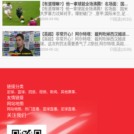
【有道理嘛?】他一拿球就全场沸腾！名场面：国米大罗暴力过掉对
【有道理嘛?】他一拿球就全场沸腾！名场面：国米
大罗暴力过掉对手，爆射破门！,意甲,国际米兰,足球,
精彩体育剪辑视频在线播放。本站提供最全的篮球视
阅读(4016)
[2026-03-06]
频足球视频,集锦,录像。
【英超】非常开心！阿尔特塔：裁判吹掉西汉姆进球，这次判罚太需
【英超】非常开心！阿尔特塔：裁判吹掉西汉姆进
球，这次判罚太需要勇气了,Z原创,阿尔特塔,英超,阿
森纳,五洲,足球,精彩体育剪辑视频在线播放。本站提
阅读(1639)
[2026-05-11]
供最全的篮球视频足球视频,集锦,录像。
链接分类
足球
篮球
回放
视频
新闻
其他赛事
友情链接
网站地图
网站地图
热门直播
篮球直播
足球直播
关注我们