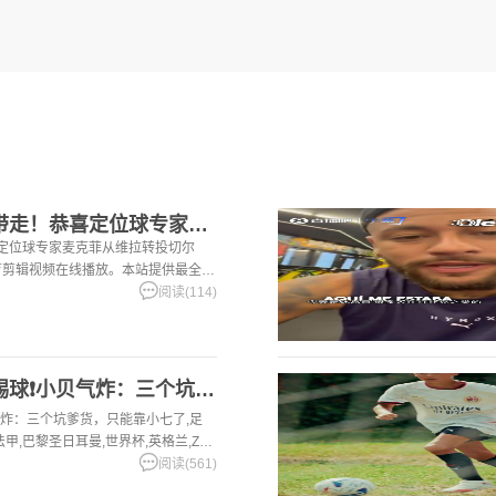
[足球]说明书也一起带走！恭喜定位球专家麦克菲从维拉转投切尔
喜定位球专家麦克菲从维拉转投切尔
体育剪辑视频在线播放。本站提供最全的
阅读(114)
[法甲]三个儿子都不踢球❗️小贝气炸：三个坑爹货，只能靠小七
贝气炸：三个坑爹货，只能靠小七了,足
法甲,巴黎圣日耳曼,世界杯,英格兰,Z原
。本站提供最全的篮球视频足球视频,
阅读(561)