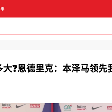
赛事
多大❓️恩德里克：本泽马领