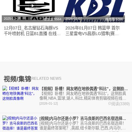
2025-12-07
2026-01-07
播放量:8564
播放量:5396
12月07日_名古屋钻石海豚VS
2026年01月07日 韩篮甲 首尔
千叶喷射机 日篮B1直播 在线直
三星雷电VS昌原LG猎隼[赛事
播
高清直播]
视频/集锦
RELATED NEWS
【视频】卧槽！网友晒在地铁偶遇“科比”，这侧脸真像啊
【视频】卧槽！网友晒在地铁偶遇“科比”，这侧脸真
像啊,NBA,篮球,湖人,科比,精彩体育剪辑视频在线播
放。本站提供最全的篮球视频足球视频,集锦,录像。
阅读(3389)
[2026-01-12]
[视频]内马尔还是小罗？吉马良斯的巴西名宿选择！谁是最终答案
[视频]内马尔还是小罗？吉马良斯的巴西名宿选择！
谁是最终答案呢？,英超,纽卡斯尔联,巴西,内马尔,足