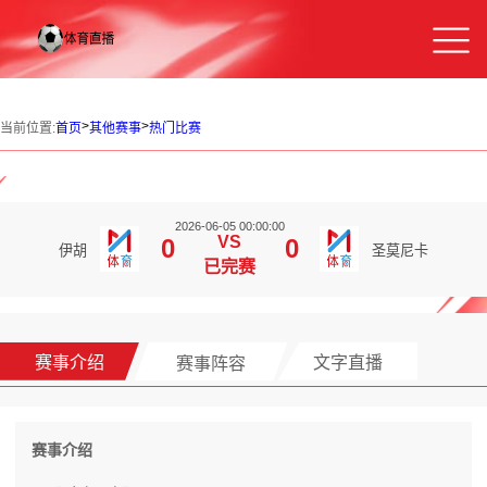
>
>
当前位置:
首页
其他赛事
热门比赛
2026-06-05 00:00:00
VS
0
0
伊胡
圣莫尼卡
已完赛
赛事介绍
赛事阵容
文字直播
赛事介绍