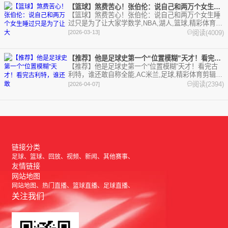
【篮球】煞费苦心！张伯伦：说自己和两万个女生睡过只是为了让大
【篮球】煞费苦心！张伯伦：说自己和两万个女生睡
过只是为了让大家学数学,NBA,湖人,篮球,精彩体育剪
辑视频在线播放。本站提供最全的篮球视频足球视频,
阅读(4009)
[2026-03-13]
集锦,录像。
【推荐】他是足球史第一个“位置模糊”天才！看完古利特，谁还敢
【推荐】他是足球史第一个“位置模糊”天才！看完古
利特，谁还敢自称全能,AC米兰,足球,精彩体育剪辑视
频在线播放。本站提供最全的篮球视频足球视频,集
阅读(2394)
[2026-04-07]
锦,录像。
链接分类
足球
篮球
回放
视频
新闻
其他赛事
友情链接
网站地图
网站地图
热门直播
篮球直播
足球直播
关注我们