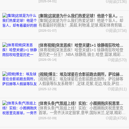
球,精彩体育剪辑视频在线播放。本站提供最全的篮球
阅读(2136)
[2026-04-01]
视频足球视频,集锦,录像。
[集锦]这就是为什么我们热爱足球！他是个盲人，却有着最好的朋
[集锦]这就是为什么我们热爱足球！他是个盲人，却
有着最好的朋友！,英超,利物浦,足球,精彩体育剪辑视
频在线播放。本站提供最全的篮球视频足球视频,集
阅读(3734)
[2026-01-07]
锦,录像。
[体育视频]突发恶疾！哈登关键1+1 徐静雨狂吹哈登是历史一
[体育视频]突发恶疾！哈登关键1+1 徐静雨狂吹哈登
是历史一分王！,NBA,徐静雨,骑士,哈登,篮球,精彩体
育剪辑视频在线播放。本站提供最全的篮球视频足球
阅读(570)
[2026-05-14]
视频,集锦,录像。
[视频]博主：埃及球星在合影前跑去厕所，萨拉赫等人假装等队友
[视频]博主：埃及球星在合影前跑去厕所，萨拉赫等
人假装等队友系鞋带！,足球,花絮,花边,埃及,萨拉赫,
精彩体育剪辑视频在线播放。本站提供最全的篮球视
阅读(811)
[2025-12-29]
频足球视频,集锦,录像。
[体育头条]气氛组上线！实拍：小图拥抱庆祝恩里克首球，一旁齐
[体育头条]气氛组上线！实拍：小图拥抱庆祝恩里克
首球，一旁齐沃淡定鼓掌,意甲,国际米兰,足球,精彩体
育剪辑视频在线播放。本站提供最全的篮球视频足球
阅读(4756)
[2026-02-09]
视频,集锦,录像。