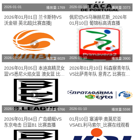
2026-01-01
2026-01-10
播放量:1769
播放量:3373
2026年01月01日 兰卡斯特VS
佩尼切VS马琳赫尼斯_2026年
沃金顿 英北超[比赛直播]
01月10日 葡锦标高清直播
2026-01-05
2026-01-10
播放量:6029
播放量:3900
2026年01月05日 本迪高精灵女
2026年01月10日 科森察青年队
篮VS悉尼火焰女篮 澳女篮 比赛
VS比萨青年队 意青乙 比赛在线
直播
观看
2026-01-04
2026-01-10
播放量:6766
播放量:5598
2026年01月04日 广岛蜻蜓VS
01月10日 塞浦甲:奥莫尼亚
东京电击 日篮B1 比赛直播
VSAEL利马索尔_比赛在线观看