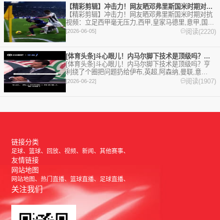
【精彩剪辑】冲击力！网友晒邓弗里斯国米时期对抗视频：立足西甲
【精彩剪辑】冲击力！网友晒邓弗里斯国米时期对抗
视频：立足西甲毫无压力,西甲,皇家马德里,意甲,国际
米兰,国家队,荷兰,足球,精彩体育剪辑视频在线播放。
阅读(2220)
[2026-06-05]
本站提供最全的篮球视频足球视频,集锦,录像。
[体育头条]斗心眼儿！内马尔脚下技术是顶级吗？亨利绕了个圈把
[体育头条]斗心眼儿！内马尔脚下技术是顶级吗？亨
利绕了个圈把问题扔给伊布,英超,阿森纳,曼联,意
甲,AC米兰,国际米兰,尤文图斯,世界杯,巴西,内马尔,
阅读(1907)
[2026-06-22]
足球,Z原创,西甲,巴塞罗那,法甲,巴黎圣日耳曼,精彩体
育剪辑视频在线播放。本站提供最全的篮球视频足球
视频,集锦,录像。
链接分类
足球
篮球
回放
视频
新闻
其他赛事
友情链接
网站地图
网站地图
热门直播
篮球直播
足球直播
关注我们