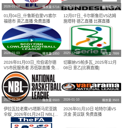
2026-01-04
2025-12-07
播放量:5716
播放量:7957
01月04日_什鲁斯伯里VS索尔
12月07日_卡尔斯鲁厄VS达姆
福德市 英乙直播 免费直播
施塔特 德乙直播 比赛直播
2026-01-03
2025-12-08
播放量:1850
播放量:7899
2026年01月03日_坎伯诺尔德
切塞纳VS帕多瓦_2025年12月
VS市民服务者 苏低联直播 免费
08日 意乙[比赛直播]
直播
2026-01-24
2026-01-10
播放量:6503
播放量:3503
伊拉瓦拉老鹰VS塔斯马尼亚跳
2026年01月10日 哈特尔浦VS
伞蚁_2026年01月24日 NBL[高
沃金 英议联 免费直播
清直播]