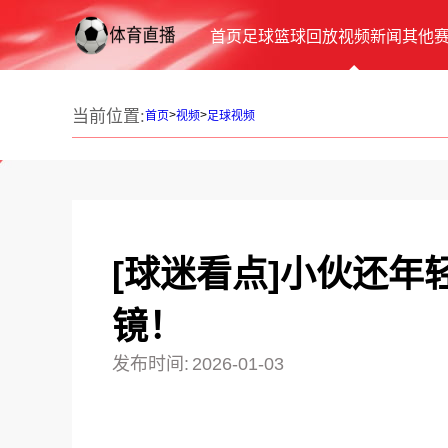
首页
足球
篮球
回放
视频
新闻
其他
当前位置:
>
>
首页
视频
足球视频
[球迷看点]小伙还
镜！
发布时间:
2026-01-03