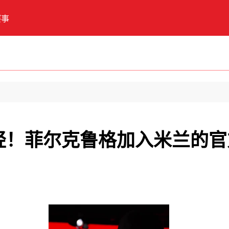
赛事
年轻！菲尔克鲁格加入米兰的