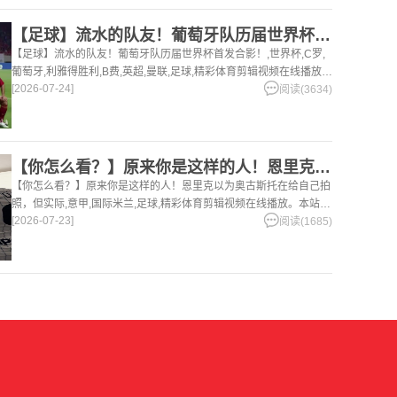
【足球】流水的队友！葡萄牙队历届世界杯首发合影！
【足球】流水的队友！葡萄牙队历届世界杯首发合影！,世界杯,C罗,
葡萄牙,利雅得胜利,B费,英超,曼联,足球,精彩体育剪辑视频在线播放。
[2026-07-24]
本站提供最全的篮球视频足球视频,集锦,录像。
阅读(3634)
【你怎么看？】原来你是这样的人！恩里克以为奥古斯托在给自己拍
【你怎么看？】原来你是这样的人！恩里克以为奥古斯托在给自己拍
照，但实际,意甲,国际米兰,足球,精彩体育剪辑视频在线播放。本站提
[2026-07-23]
供最全的篮球视频足球视频,集锦,录像。
阅读(1685)