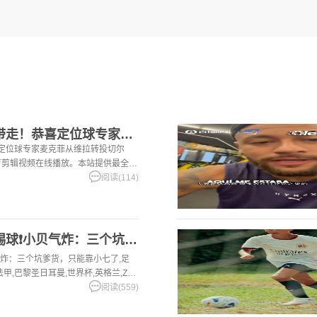
[足球]说明书也一起带走！恭喜定位球专家麦克菲从维拉转投切尔
喜定位球专家麦克菲从维拉转投切尔
体育剪辑视频在线播放。本站提供最全的
阅读(114)
[法甲]三个儿子都不踢球❗️小贝气炸：三个坑爹货，只能靠小七
贝气炸：三个坑爹货，只能靠小七了,足
法甲,巴黎圣日耳曼,世界杯,英格兰,Z原
。本站提供最全的篮球视频足球视频,
阅读(559)