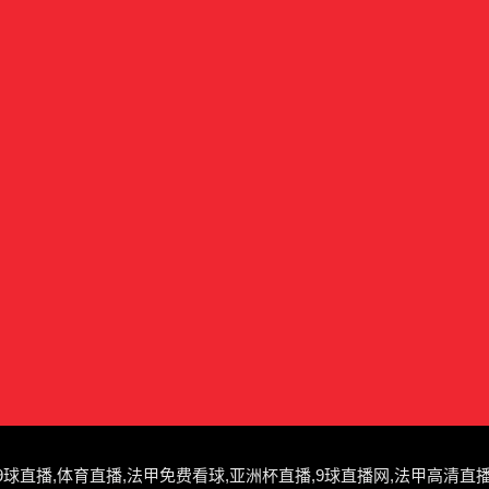
18-2024 9球直播,体育直播,法甲免费看球,亚洲杯直播,9球直播网,法甲高