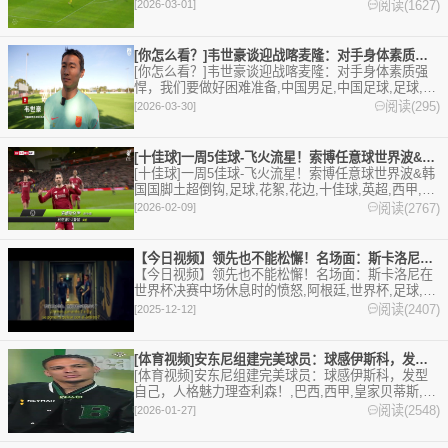
体育剪辑视频在线播放。本站提供最全的篮球视频足
阅读(1627)
[2026-03-01]
球视频,集锦,录像。
[你怎么看？]韦世豪谈迎战喀麦隆：对手身体素质强悍，我们要做
[你怎么看？]韦世豪谈迎战喀麦隆：对手身体素质强
悍，我们要做好困难准备,中国男足,中国足球,足球,精
彩体育剪辑视频在线播放。本站提供最全的篮球视频
阅读(295)
[2026-03-30]
足球视频,集锦,录像。
[十佳球]一周5佳球-飞火流星！索博任意球世界波&韩国国脚土
[十佳球]一周5佳球-飞火流星！索博任意球世界波&韩
国国脚土超倒钩,足球,花絮,花边,十佳球,英超,西甲,意
甲,德甲,法甲,五洲,精彩体育剪辑视频在线播放。本站
阅读(2767)
[2026-02-09]
提供最全的篮球视频足球视频,集锦,录像。
【今日视频】领先也不能松懈！名场面：斯卡洛尼在世界杯决赛中场
【今日视频】领先也不能松懈！名场面：斯卡洛尼在
世界杯决赛中场休息时的愤怒,阿根廷,世界杯,足球,精
彩体育剪辑视频在线播放。本站提供最全的篮球视频
阅读(2407)
[2025-12-12]
足球视频,集锦,录像。
[体育视频]安东尼组建完美球员：球感伊斯科，发型自己，人格魅
[体育视频]安东尼组建完美球员：球感伊斯科，发型
自己，人格魅力理查利森！,巴西,西甲,皇家贝蒂斯,内
马尔,梅西,迈阿密国际,姆巴佩,C罗,英超,热刺,足球,精
阅读(2548)
[2026-01-27]
彩体育剪辑视频在线播放。本站提供最全的篮球视频
足球视频,集锦,录像。