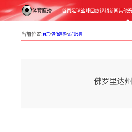
首页
足球
篮球
回放
视频
新闻
其他
当前位置:
>
>
首页
其他赛事
热门比赛
佛罗里达