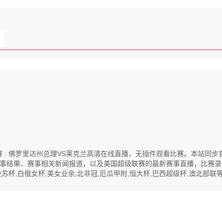
国超级联赛 : 佛罗里达州总理VS莱克兰高清在线直播，无插件观看比赛。本
事结果、赛事相关新闻报道，以及美国超级联赛的最新赛事直播，比赛录
曼苏杯,白俄女杯,美女业余,北非冠,厄瓜甲附,恒大杯,巴西超级杯,澳北部联