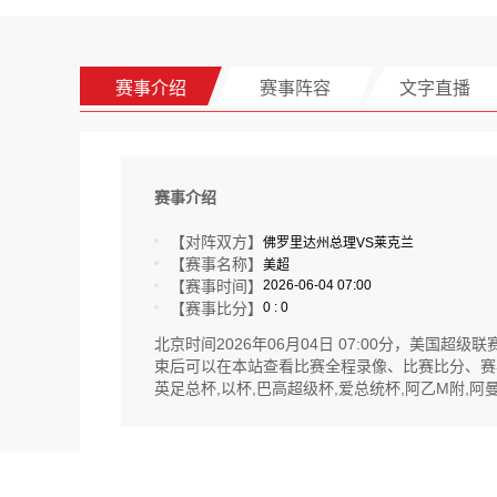
赛事介绍
赛事阵容
文字直播
赛事介绍
【对阵双方】
佛罗里达州总理VS莱克兰
【赛事名称】
美超
【赛事时间】
2026-06-04 07:00
【赛事比分】
0 : 0
北京时间2026年06月04日 07:00分，美
束后可以在本站查看比赛全程录像、比赛比分、赛
英足总杯,以杯,巴高超级杯,爱总统杯,阿乙M附,阿