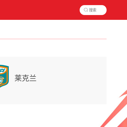

莱克兰