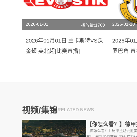
2026-01-01
2026-01-10
播放量:1769
2026年01月01日 兰卡斯特VS沃
2026年0
金顿 英北超[比赛直播]
罗巴角 直
视频/集锦
RELATED NEWS
【你怎么看？】德甲主场完胜