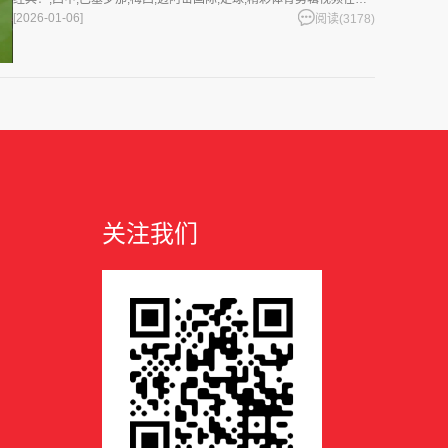
[2026-01-06]
播放。本站提供最全的篮球视频足球视频,集锦,录像。
阅读(3178)
关注我们