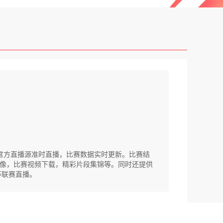
站同步官方直播源准时直播，比赛数据实时更新。比赛结
像，比赛视频下载，精彩片段集锦等。同时还提供
等联赛直播。