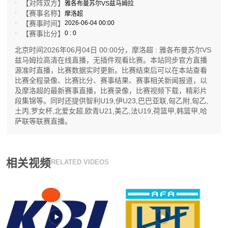
【对阵双方】
雅各布曼苏尔VS兹马姆拉
【赛事名称】
摩洛超
【赛事时间】
2026-06-04 00:00
【赛事比分】
0 : 0
北京时间2026年06月04日 00:00分，摩洛超 : 雅各布曼苏尔VS
兹马姆拉高清在线直播，无插件观看比赛。本站同步官方直播
源准时直播，比赛数据实时更新。比赛结束后可以在本站查看
比赛全程录像、比赛比分、赛事结果、赛事相关新闻报道，以
及摩洛超的最新赛事直播，比赛录像，比赛视频下载，精彩片
段集锦等。同时还提供智利U19,伊U23,巴巴亚联,匈乙附,匈乙,
土丙,罗女杯,北爱女超,欧青U21,美乙,法U19,荷篮甲,韩篮甲,哈
萨联等联赛直播。
相关视频
RELATED VIDEOS