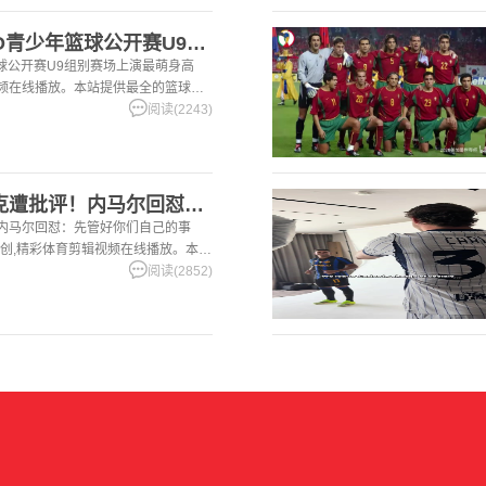
【有道理嘛?】NYBO青少年篮球公开赛U9组别赛场上演最萌身
篮球公开赛U9组别赛场上演最萌身高
剪辑视频在线播放。本站提供最全的篮球视
阅读(2243)
[推荐视频]休假打扑克遭批评！内马尔回怼：先管好你们自己的事
！内马尔回怼：先管好你们自己的事
Z原创,精彩体育剪辑视频在线播放。本站
集锦,录像。
阅读(2852)