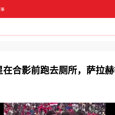
赛事
球星在合影前跑去厕所，萨拉