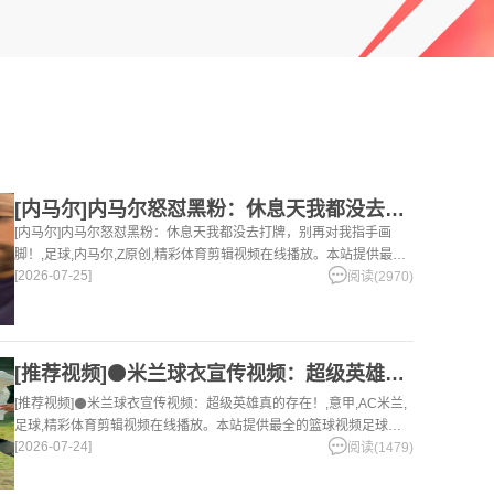
[内马尔]内马尔怒怼黑粉：休息天我都没去打牌，别再对我指手画
[内马尔]内马尔怒怼黑粉：休息天我都没去打牌，别再对我指手画
脚！,足球,内马尔,Z原创,精彩体育剪辑视频在线播放。本站提供最全
[2026-07-25]
的篮球视频足球视频,集锦,录像。
阅读(2970)
[推荐视频]⚫米兰球衣宣传视频：超级英雄真的存在！
[推荐视频]⚫米兰球衣宣传视频：超级英雄真的存在！,意甲,AC米兰,
足球,精彩体育剪辑视频在线播放。本站提供最全的篮球视频足球视
[2026-07-24]
频,集锦,录像。
阅读(1479)