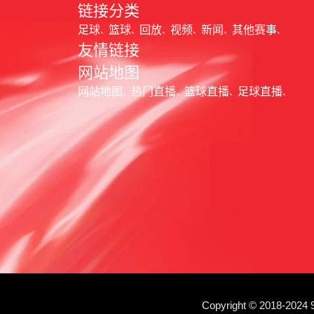
链接分类
足球
篮球
回放
视频
新闻
其他赛事
友情链接
网站地图
网站地图
热门直播
篮球直播
足球直播
Copyright © 20