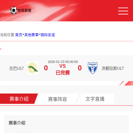
>
>
当前位置:
首页
其他赛事
国际友谊
2026-01-23 05:00:00
VS
0
0
古巴U17
洪都拉斯U17
已完赛
赛事介绍
赛事阵容
文字直播
赛事介绍