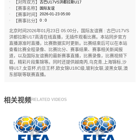
【对阵双方】
古巴U17VS洪都拉斯U17
【赛事名称】
国际友谊
【赛事时间】
2026-01-23 05:00
【赛事比分】
0 : 0
北京时间2026年01月23日 05:00分，国际友谊赛 : 古巴U17VS
洪都拉斯U17高清在线直播，无插件观看比赛。本站同步官方
直播源准时直播，比赛数据实时更新。比赛结束后可以在本站
查看比赛全程录像、比赛比分、赛事结果、赛事相关新闻报
道，以及国际友谊赛的最新赛事直播，比赛录像，比赛视频下
载，精彩片段集锦等。同时还提供越南丙,乌克青,上海锦标,沙
特U17,女亚杯,约旦王杯,欧女锦U18C级,玻利女联,波黑女联,澳
东部联等联赛直播。
相关视频
RELATED VIDEOS