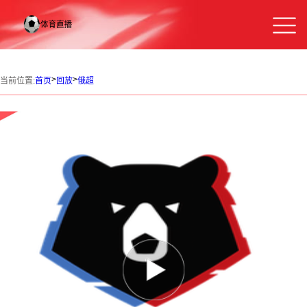
>
>
当前位置:
首页
回放
俄超