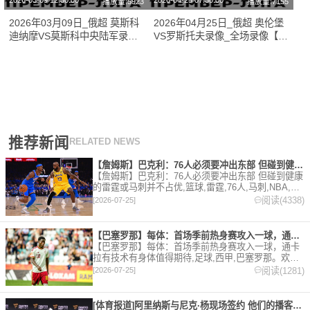
2026-03-09 12:30:00
2026-04-25 07:30:00
播放量:5923
播放量:7155
2026年03月09日_俄超 莫斯科
2026年04月25日_俄超 奥伦堡
迪纳摩VS莫斯科中央陆军录像_
VS罗斯托夫录像_全场录像【视
全场录像【全场回放】
频集锦】
推荐新闻
RELATED NEWS
【詹姆斯】巴克利：76人必须要冲出东部 但碰到健康的雷霆或马
【詹姆斯】巴克利：76人必须要冲出东部 但碰到健康
的雷霆或马刺并不占优,篮球,雷霆,76人,马刺,NBA,詹
姆斯。欢迎收藏本站，24小时为你更新最新的足球，
阅读(4338)
[2026-07-25]
篮球体育资讯。
【巴塞罗那】每体：首场季前热身赛攻入一球，通卡拉有技术有身体
【巴塞罗那】每体：首场季前热身赛攻入一球，通卡
拉有技术有身体值得期待,足球,西甲,巴塞罗那。欢迎
收藏本站，24小时为你更新最新的足球，篮球体育资
阅读(1281)
[2026-07-25]
讯。
[体育报道]阿里纳斯与尼克·杨现场签约 他们的播客节目正式回