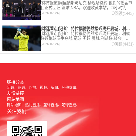
[体育报道]阿里纳斯与尼克·杨现场签约 他们的播客节
目正式回归,篮球,NBA。欢迎收藏本站，24小时为你
更新最新的足球，篮球体育资讯。
阅读(1443)
[2026-07-24]
[球迷看点]记者：特拉福德仍然接近离开曼城，利兹联领跑球员争
[球迷看点]记者：特拉福德仍然接近离开曼城，利兹
联领跑球员争夺战,足球,英超,曼城,利兹联,转会。欢
迎收藏本站，24小时为你更新最新的足球，篮球体育
阅读(4431)
[2026-07-24]
资讯。
链接分类
足球
篮球
回放
视频
新闻
其他赛事
友情链接
网站地图
网站地图
热门直播
篮球直播
足球直播
关注我们