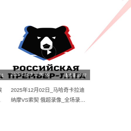
2025-12-02 12:30:00
81
播放量:2787
埃
2025年12月02日_马哈奇卡拉迪
纳摩VS索契 俄超录像_全场录像
【视频集锦】