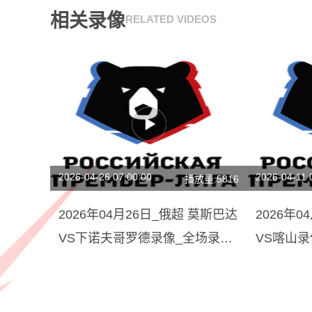
相关录像
RELATED VIDEOS
2026-04-26 07:00:00
2026-04-11 
播放量:5816
2026年04月26日_俄超 莫斯巴达
2026年0
VS下诺夫哥罗德录像_全场录像
VS喀山
【视频集锦】
锦】