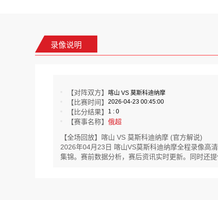
录像说明
【对阵双方】
喀山 VS 莫斯科迪纳摩
【比赛时间】
2026-04-23 00:45:00
【比分结果】
1 : 0
【赛事名称】
俄超
【全场回放】喀山 VS 莫斯科迪纳摩 (官方解说)
2026年04月23日 喀山VS莫斯科迪纳摩全程录
集锦。赛前数据分析，赛后资讯实时更新。同时还提供