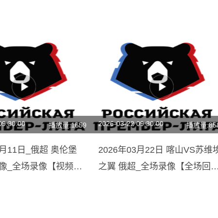
09:30:00
2026-03-22 09:30:00
播放量:1659
播放量:85
4月11日_俄超 奥伦堡
2026年03月22日 喀山VS苏维
录像_全场录像【视频集
之翼 俄超_全场录像【全场回
放】