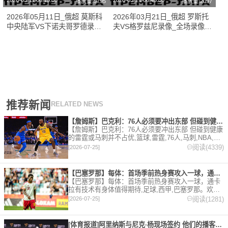
2026-05-11 08:15:00
2026-03-21 06:45:00
播放量:5795
播放量:2097
2026年05月11日_俄超 莫斯科
2026年03月21日_俄超 罗斯托
中央陆军VS下诺夫哥罗德录像_
夫VS格罗兹尼录像_全场录像
全场录像【高清回放】
【视频集锦】
推荐新闻
RELATED NEWS
【詹姆斯】巴克利：76人必须要冲出东部 但碰到健康的雷霆或马
【詹姆斯】巴克利：76人必须要冲出东部 但碰到健康
的雷霆或马刺并不占优,篮球,雷霆,76人,马刺,NBA,詹
姆斯。欢迎收藏本站，24小时为你更新最新的足球，
阅读(4339)
[2026-07-25]
篮球体育资讯。
【巴塞罗那】每体：首场季前热身赛攻入一球，通卡拉有技术有身体
【巴塞罗那】每体：首场季前热身赛攻入一球，通卡
拉有技术有身体值得期待,足球,西甲,巴塞罗那。欢迎
收藏本站，24小时为你更新最新的足球，篮球体育资
阅读(1281)
[2026-07-25]
讯。
[体育报道]阿里纳斯与尼克·杨现场签约 他们的播客节目正式回