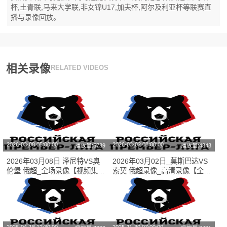
杯,土青联,马来大学联,非女锦U17,加夫杯,阿尔及利亚杯等联赛直
播与录像回放。
相关录像
RELATED VIDEOS
2026-03-08 05:00:00
2026-03-02 08:00:00
播放量:5739
播放量:4343
2026年03月08日 泽尼特VS奥
2026年03月02日_莫斯巴达VS
伦堡 俄超_全场录像【视频集
索契 俄超录像_高清录像【全场
锦】
回放】