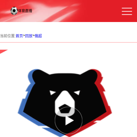
>
>
当前位置:
首页
回放
俄超