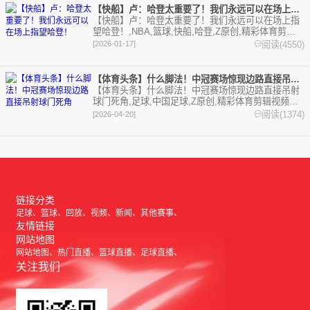
【快船】卢：哈登太重要了！我们永远可以在场上指望哈登！
【快船】卢：哈登太重要了！我们永远可以在场上指
望哈登！,NBA,篮球,快船,哈登,Z原创,精彩体育剪辑
视频在线播放。本站提供最全的篮球视频足球视频,集
阅读(4550)
[2026-01-17]
锦,录像。
【体育头条】什么脚法！中冠赛场惊现边路直接吊射球门死角
【体育头条】什么脚法！中冠赛场惊现边路直接吊射
球门死角,足球,中国足球,Z原创,精彩体育剪辑视频在
线播放。本站提供最全的篮球视频足球视频,集锦,录
阅读(1374)
[2026-04-20]
像。
链接分类
足球
篮球
回放
视频
新闻
其他赛事
友情链接
网站地图
网站地图
热门直播
篮球直播
足球直播
关注我们