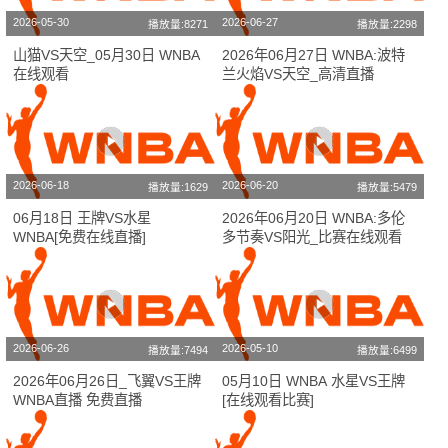
2026-05-30
2026-06-27
播放量:8271
播放量:2298
山猫VS天空_05月30日 WNBA
2026年06月27日 WNBA:波特
在线观看
兰火焰VS天空_高清直播
2026-06-18
2026-06-20
播放量:1629
播放量:5479
06月18日 王牌VS水星
2026年06月20日 WNBA:多伦
WNBA[免费在线直播]
多节奏VS阳光_比赛在线观看
2026-06-26
2026-05-10
播放量:7494
播放量:6499
2026年06月26日_飞翼VS王牌
05月10日 WNBA 水星VS王牌
WNBA直播 免费直播
[在线观看比赛]