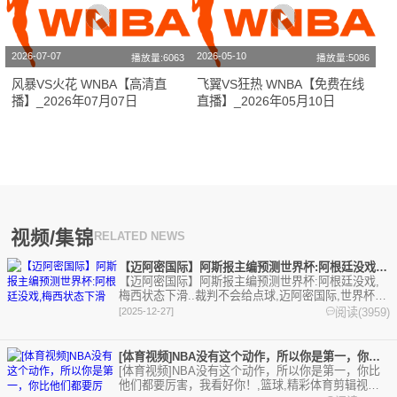
2026-07-07
2026-05-10
播放量:6063
播放量:5086
风暴VS火花 WNBA【高清直
飞翼VS狂热 WNBA【免费在线
播】_2026年07月07日
直播】_2026年05月10日
视频/集锦
RELATED NEWS
【迈阿密国际】阿斯报主编预测世界杯:阿根廷没戏,梅西状态下滑
【迈阿密国际】阿斯报主编预测世界杯:阿根廷没戏,
梅西状态下滑..裁判不会给点球,迈阿密国际,世界杯,
阿根廷,巴西,西班牙,梅西,足球,精彩体育剪辑视频在
阅读(3959)
[2025-12-27]
线播放。本站提供最全的篮球视频足球视频,集锦,录
像。
[体育视频]NBA没有这个动作，所以你是第一，你比他们都要厉
[体育视频]NBA没有这个动作，所以你是第一，你比
他们都要厉害，我看好你！,篮球,精彩体育剪辑视频