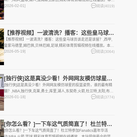
啊！,NBA,篮球,湖人,詹姆斯,Z原创,精彩体育剪辑视频在线播放。本站
[2026-02-01]
提供最全的篮球视频足球视频,集锦,录像。
阅读(4019)
【推荐视频】一波清洗？播客：这些皇马球员该走还是该留？
【推荐视频】一波清洗？播客：这些皇马球员该走还是该留？,西甲,
皇家马德里,姆巴佩,贝林厄姆,足球,精彩体育剪辑视频在线播放。本站
[2026-05-19]
提供最全的篮球视频足球视频,集锦,录像。
阅读(3064)
[独行侠]这是真没少看！外网网友模仿球星的投篮姿势，谁的最有
[独行侠]这是真没少看！外网网友模仿球星的投篮姿势，谁的最有精
髓？,NBA,独行侠,克莱,勇士,库里,湖人,东契奇,火箭,杜兰特,太阳,布克,
[2026-01-18]
篮球,小牛,精彩体育剪辑视频在线播放。本站提供最全的篮球视频足
阅读(3774)
球视频,集锦,录像。
[你怎么看？]一下车这气质简直了！杜兰特参加Fanatics
[你怎么看？]一下车这气质简直了！杜兰特参加Fanatics嘉年华活
动,NBA,火箭,篮球,精彩体育剪辑视频在线播放。本站提供最全的篮球