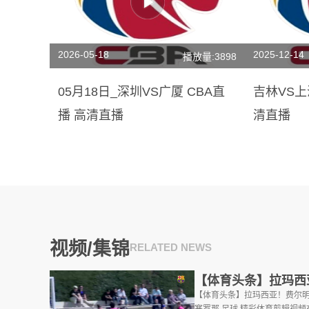
2026-05-18
2025-12-14
播放量:3898
05月18日_深圳VS广厦 CBA直
吉林VS上海
播 高清直播
清直播
视频/集锦
RELATED NEWS
【体育头条】拉玛西亚！费尔明