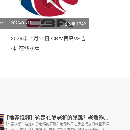
2026-01-11
66
播放量:1742
2026年01月11日 CBA:青岛VS吉
林_在线观看
【推荐视频】这是41岁老将的弹跳？老詹昨日左手空接暴扣险些平
【推荐视频】这是41岁老将的弹跳？老詹昨日左手空接暴扣险些平框