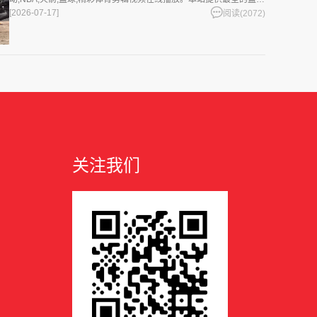
[2026-07-17]
视频足球视频,集锦,录像。
阅读(2072)
关注我们