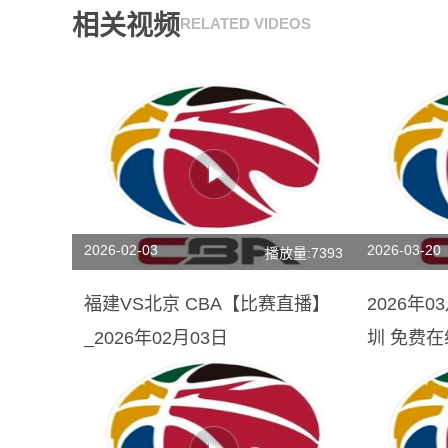
相关视频
RELATED VIDEOS
2026-02-03
2026-03-20
播放量:7393
福建VS北京 CBA【比赛直播】
2026年0
_2026年02月03日
圳 免费