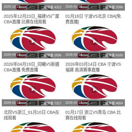
2025-12-23
2026-01-18
播放量:4322
播放量:3396
2025年12月23日_福建VS广厦
01月18日 宁波VS北京 CBA[免
CBA直播 比赛在线观看
费直播]
2026-04-19
2026-03-14
播放量:1836
播放量:6160
2026年04月19日_同曦VS新疆
2026年03月14日 CBA 宁波VS
CBA直播 免费直播
福建 高清赛事直播
2026-01-10
2026-01-17
播放量:7327
播放量:4654
北控VS浙江_01月10日 CBA在
01月17日 浙江VS青岛 CBA 比
线观看
赛在线观看