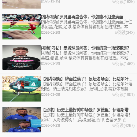
辑视频在线播放。本站提供最全的篮球视频足球视频,
阅读(1635)
[2025-12-15]
集锦,录像。
[推荐视频]罗贝里再度合体，你怎能不泪流满面
[推荐视频]罗贝里再度合体，你怎能不泪流满面,拜仁
慕尼黑,花絮,足球,精彩体育剪辑视频在线播放。本站
提供最全的篮球视频足球视频,集锦,录像。
阅读(342)
[2026-01-20]
[视频]刁钻！曼城球员问答：你看的第一场球赛是？
[视频]刁钻！曼城球员问答：你看的第一场球赛是？,
英超,曼城,足球,精彩体育剪辑视频在线播放。本站提
供最全的篮球视频足球视频,集锦,录像。
阅读(1462)
[2026-01-30]
【推荐视频】牌面拉满了！足坛名场面：比达尔叶落归根，骑士装亮
【推荐视频】牌面拉满了！足坛名场面：比达尔叶落
归根，骑士装亮相老东家！,智利,足球,精彩体育剪辑
视频在线播放。本站提供最全的篮球视频足球视频,集
阅读(1901)
[2026-03-05]
锦,录像。
【足球】历史上最好的中场是？罗德里：伊涅斯塔！尼科：大哥说得
【足球】历史上最好的中场是？罗德里：伊涅斯塔！
尼科：大哥说得对！,英超,曼城,西甲,巴塞罗那,西班
牙,足球,精彩体育剪辑视频在线播放。本站提供最全
阅读(4297)
[2026-04-23]
的篮球视频足球视频,集锦,录像。