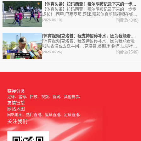
【体育头条】拉玛西亚！费尔明被记录下来的一步步成长！
【体育头条】拉玛西亚！费尔明被记录下来的一步步
成长！,西甲,巴塞罗那,足球,精彩体育剪辑视频在线播
放。本站提供最全的篮球视频足球视频,集锦,录像。
阅读(4045)
[2026-04-10]
[体育视频]克洛普：我支持暂停补水，因为我能看啦啦队表演或去
[体育视频]克洛普：我支持暂停补水，因为我能看啦
啦队表演或去洗手间！,克洛普,英超,利物浦,世界杯,
足球,精彩体育剪辑视频在线播放。本站提供最全的篮
阅读(2549)
[2026-06-26]
球视频足球视频,集锦,录像。
链接分类
足球
篮球
回放
视频
新闻
其他赛事
友情链接
网站地图
网站地图
热门直播
篮球直播
足球直播
关注我们