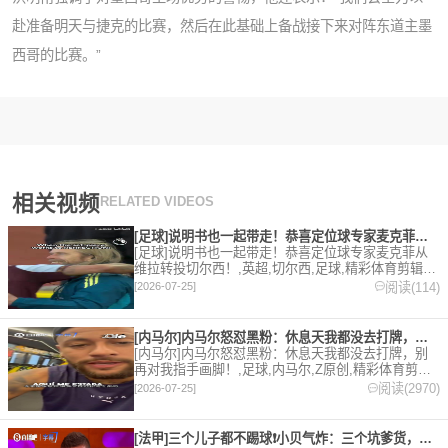
赴准备明天与捷克的比赛，然后在此基础上备战接下来对阵东道主墨
西哥的比赛。”
相关视频
RELATED VIDEOS
[足球]说明书也一起带走！恭喜定位球专家麦克菲从维拉转投切尔
[足球]说明书也一起带走！恭喜定位球专家麦克菲从
维拉转投切尔西！,英超,切尔西,足球,精彩体育剪辑视
频在线播放。本站提供最全的篮球视频足球视频,集
阅读(114)
[2026-07-25]
锦,录像。
[内马尔]内马尔怒怼黑粉：休息天我都没去打牌，别再对我指手画
[内马尔]内马尔怒怼黑粉：休息天我都没去打牌，别
再对我指手画脚！,足球,内马尔,Z原创,精彩体育剪辑
视频在线播放。本站提供最全的篮球视频足球视频,集
阅读(2970)
[2026-07-25]
锦,录像。
[法甲]三个儿子都不踢球❗️小贝气炸：三个坑爹货，只能靠小七