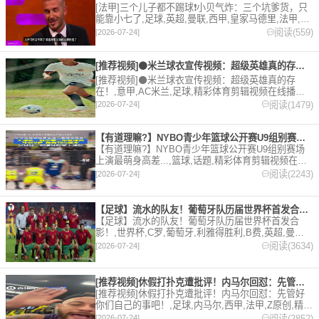
[法甲]三个儿子都不踢球❗️小贝气炸：三个坑爹货，只
能靠小七了,足球,英超,曼联,西甲,皇家马德里,法甲,巴
黎圣日耳曼,世界杯,英格兰,Z原创,精彩体育剪辑视频
阅读(559)
[2026-07-24]
在线播放。本站提供最全的篮球视频足球视频,集锦,
录像。
[推荐视频]⚫米兰球衣宣传视频：超级英雄真的存在！
[推荐视频]⚫米兰球衣宣传视频：超级英雄真的存
在！,意甲,AC米兰,足球,精彩体育剪辑视频在线播
放。本站提供最全的篮球视频足球视频,集锦,录像。
阅读(1479)
[2026-07-24]
【有道理嘛?】NYBO青少年篮球公开赛U9组别赛场上演最萌身
【有道理嘛?】NYBO青少年篮球公开赛U9组别赛场
上演最萌身高差...,篮球,话题,精彩体育剪辑视频在线
播放。本站提供最全的篮球视频足球视频,集锦,录
阅读(2243)
[2026-07-24]
像。
【足球】流水的队友！葡萄牙队历届世界杯首发合影！
【足球】流水的队友！葡萄牙队历届世界杯首发合
影！,世界杯,C罗,葡萄牙,利雅得胜利,B费,英超,曼联,
足球,精彩体育剪辑视频在线播放。本站提供最全的篮
阅读(3634)
[2026-07-24]
球视频足球视频,集锦,录像。
[推荐视频]休假打扑克遭批评！内马尔回怼：先管好你们自己的事
[推荐视频]休假打扑克遭批评！内马尔回怼：先管好
你们自己的事吧！,足球,内马尔,西甲,法甲,Z原创,精彩
体育剪辑视频在线播放。本站提供最全的篮球视频足
阅读(2852)
[2026-07-24]