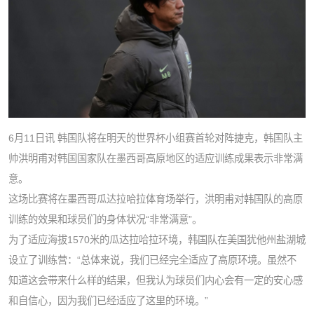
6月11日讯 韩国队将在明天的世界杯小组赛首轮对阵捷克，韩国队主
帅洪明甫对韩国国家队在墨西哥高原地区的适应训练成果表示非常满
意。
这场比赛将在墨西哥瓜达拉哈拉体育场举行，洪明甫对韩国队的高原
训练的效果和球员们的身体状况“非常满意”。
为了适应海拔1570米的瓜达拉哈拉环境，韩国队在美国犹他州盐湖城
设立了训练营：“总体来说，我们已经完全适应了高原环境。虽然不
知道这会带来什么样的结果，但我认为球员们内心会有一定的安心感
和自信心，因为我们已经适应了这里的环境。”