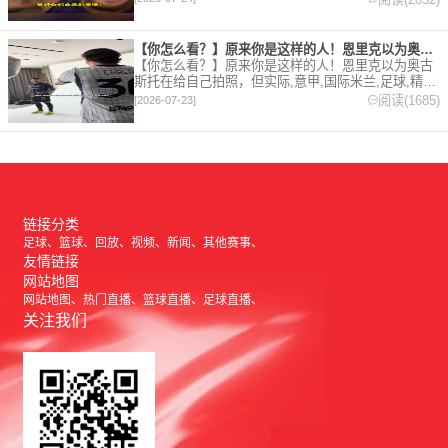
球视频,集锦,录像。
【你怎么看？】原来你是这样的人！恩里克以为奥古斯托在给自己拍
【你怎么看？】原来你是这样的人！恩里克以为奥古
斯托在给自己拍照，但实际,意甲,国际米兰,足球,精彩
体育剪辑视频在线播放。本站提供最全的篮球视频足
阅读(1685)
[2026-07-23]
球视频,集锦,录像。
链接分类
足球
篮球
回放
视频
新闻
其他赛事
友情链接
网站地图
网站地图
热门直播
篮球直播
足球直播
关注我们