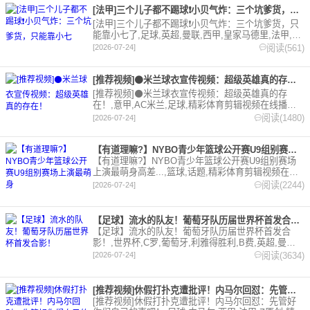
[法甲]三个儿子都不踢球❗️小贝气炸：三个坑爹货，只能靠小七
[法甲]三个儿子都不踢球❗️小贝气炸：三个坑爹货，只
能靠小七了,足球,英超,曼联,西甲,皇家马德里,法甲,巴
黎圣日耳曼,世界杯,英格兰,Z原创,精彩体育剪辑视频
阅读(561)
[2026-07-24]
在线播放。本站提供最全的篮球视频足球视频,集锦,
录像。
[推荐视频]⚫米兰球衣宣传视频：超级英雄真的存在！
[推荐视频]⚫米兰球衣宣传视频：超级英雄真的存
在！,意甲,AC米兰,足球,精彩体育剪辑视频在线播
放。本站提供最全的篮球视频足球视频,集锦,录像。
阅读(1480)
[2026-07-24]
【有道理嘛?】NYBO青少年篮球公开赛U9组别赛场上演最萌身
【有道理嘛?】NYBO青少年篮球公开赛U9组别赛场
上演最萌身高差...,篮球,话题,精彩体育剪辑视频在线
播放。本站提供最全的篮球视频足球视频,集锦,录
阅读(2244)
[2026-07-24]
像。
【足球】流水的队友！葡萄牙队历届世界杯首发合影！
【足球】流水的队友！葡萄牙队历届世界杯首发合
影！,世界杯,C罗,葡萄牙,利雅得胜利,B费,英超,曼联,
足球,精彩体育剪辑视频在线播放。本站提供最全的篮
阅读(3634)
[2026-07-24]
球视频足球视频,集锦,录像。
[推荐视频]休假打扑克遭批评！内马尔回怼：先管好你们自己的事
[推荐视频]休假打扑克遭批评！内马尔回怼：先管好