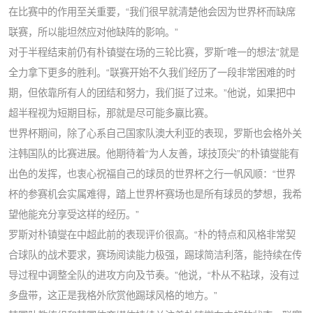
在比赛中的作用至关重要，“我们很早就清楚他会因为世界杯而缺席
联赛，所以能坦然应对他缺阵的影响。”
对于半程结束前仍有朴镇燮在场的三轮比赛，罗斯“唯一的想法”就是
全力拿下更多的胜利。“联赛开始不久我们经历了一段非常困难的时
期，但依靠所有人的团结和努力，我们挺了过来。”他说，如果把中
超半程视为短期目标，那就是尽可能多赢比赛。
世界杯期间，除了心系自己国家队澳大利亚的表现，罗斯也会格外关
注韩国队的比赛进展。他期待着“为人友善，球技顶尖”的朴镇燮能有
出色的发挥，也衷心祝福自己的球员的世界杯之行一帆风顺：“世界
杯的参赛机会实属难得，踏上世界杯赛场也是所有球员的梦想，我希
望他能充分享受这样的经历。”
罗斯对朴镇燮在中超此前的表现评价很高。“朴的特点和风格非常契
合球队的战术要求，赛场阅读能力极强，踢球简洁利落，能持续在传
导过程中调整全队的进攻方向及节奏。”他说，“朴从不粘球，没有过
多盘带，这正是我格外欣赏他踢球风格的地方。”