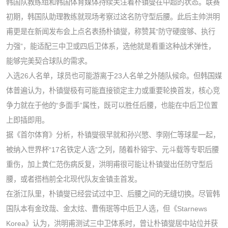
韩国队教练组和韩国体育媒体持续关注着朴镇燮在中超的状态。联赛
初期，韩国队助理教练就现场考察过这名防守型后腰。此后主帅洪明
甫更是在新闻发布会上点名表扬朴镇燮，称赞其“防守硬度够、执行
力强”，能适配三中卫或四后卫体系，选他就是看重这种战术弹性，
能够完美契合球队的需求。
入选26人名单，球员也可能游离于23人名单之外随队候命。但韩国媒
体普遍认为，朴镇燮极有可能直接锁定主力或重要轮换首发，核心竞
争力就在于他的“多面手”属性，既可以胜任后腰，也能在中后卫位置
上即插即用。
据《首尔体育》分析，朴镇燮很早就和孙兴慜、李刚仁等球星一起，
被纳入世界杯“17名铁定人选”之列，随着朴镕宇、元斗载等专职后腰
重伤，加上黄仁范伤病反复，洪明甫很可能让朴镇燮出任防守型后
腰，或者搭档前全北现代队友金镇圭首发。
在浙江队里，朴镇燮已经尝试过中卫、后腰之间的无缝切换。尽管韩
国队本有金玟哉、金太炫、曹侑珉等中后卫人选，但《Starnews
Korea》认为，洪明甫测试三中卫体系时，曾让朴镇燮居中站位并获