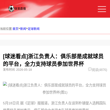
>
>
当前位置:
首页
新闻
足球新闻
[球迷看点]浙江负责人：俱乐部是成就球员
的平台，全力支持球员参加世界杯
发布时间:
2026-05-18
阅读(
4876)
5月18日讯
据《足球》报报道，浙江负责人在谈到朴镇燮入选韩国队