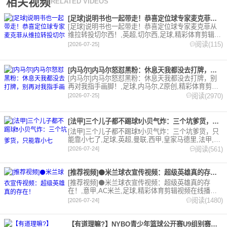
相关视频
RELATED VIDEOS
[足球]说明书也一起带走！恭喜定位球专家麦克菲从维拉转投切尔
[足球]说明书也一起带走！恭喜定位球专家麦克菲从
维拉转投切尔西！,英超,切尔西,足球,精彩体育剪辑视
频在线播放。本站提供最全的篮球视频足球视频,集
阅读(115)
[2026-07-25]
锦,录像。
[内马尔]内马尔怒怼黑粉：休息天我都没去打牌，别再对我指手画
[内马尔]内马尔怒怼黑粉：休息天我都没去打牌，别
再对我指手画脚！,足球,内马尔,Z原创,精彩体育剪辑
视频在线播放。本站提供最全的篮球视频足球视频,集
阅读(2970)
[2026-07-25]
锦,录像。
[法甲]三个儿子都不踢球❗️小贝气炸：三个坑爹货，只能靠小七
[法甲]三个儿子都不踢球❗️小贝气炸：三个坑爹货，只
能靠小七了,足球,英超,曼联,西甲,皇家马德里,法甲,巴
黎圣日耳曼,世界杯,英格兰,Z原创,精彩体育剪辑视频
阅读(561)
[2026-07-24]
在线播放。本站提供最全的篮球视频足球视频,集锦,
录像。
[推荐视频]⚫米兰球衣宣传视频：超级英雄真的存在！
[推荐视频]⚫米兰球衣宣传视频：超级英雄真的存
在！,意甲,AC米兰,足球,精彩体育剪辑视频在线播
放。本站提供最全的篮球视频足球视频,集锦,录像。
阅读(1480)
[2026-07-24]
【有道理嘛?】NYBO青少年篮球公开赛U9组别赛场上演最萌身