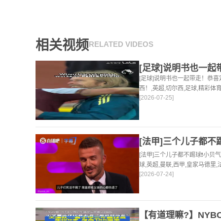
相关视频
RELATED VIDEOS
[足球]说明书也一起带走！恭
西！,英超,切尔西,足球,精彩
[2026-07-25]
篮球视频足球视频,集锦,录像。
[法甲]三个儿子都不踢球❗️小
球,英超,曼联,西甲,皇家马德里,
[2026-07-24]
创,精彩体育剪辑视频在线播放
集锦,录像。