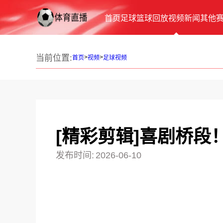
首页
足球
篮球
回放
视频
新闻
其他
当前位置:
>
>
首页
视频
足球视频
[精彩剪辑]喜剧桥
发布时间:
2026-06-10