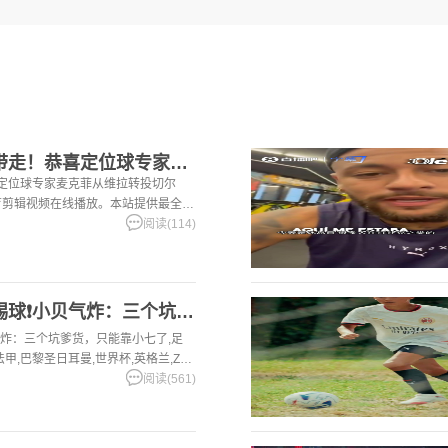
[足球]说明书也一起带走！恭喜定位球专家麦克菲从维拉转投切尔
喜定位球专家麦克菲从维拉转投切尔
体育剪辑视频在线播放。本站提供最全的
阅读(114)
[法甲]三个儿子都不踢球❗️小贝气炸：三个坑爹货，只能靠小七
贝气炸：三个坑爹货，只能靠小七了,足
法甲,巴黎圣日耳曼,世界杯,英格兰,Z原
。本站提供最全的篮球视频足球视频,
阅读(561)