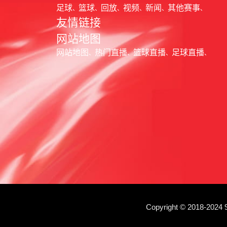
足球
篮球
回放
视频
新闻
其他赛事
友情链接
网站地图
网站地图
热门直播
篮球直播
足球直播
Copyright © 20