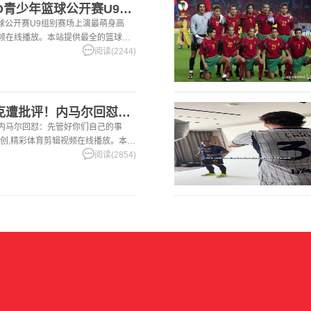
【有道理嘛?】NYBO青少年篮球公开赛U9组别赛场上演最萌身
篮球公开赛U9组别赛场上演最萌身高
剪辑视频在线播放。本站提供最全的篮球视
阅读(2244)
[推荐视频]休假打扑克遭批评！内马尔回怼：先管好你们自己的事
！内马尔回怼：先管好你们自己的事
Z原创,精彩体育剪辑视频在线播放。本站
集锦,录像。
阅读(2854)