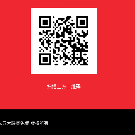
扫描上方二维码
清直播,五大联赛免费 版权所有