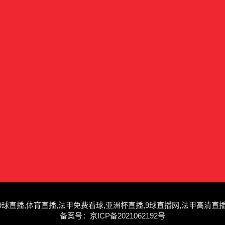
18-2024 9球直播,体育直播,法甲免费看球,亚洲杯直播,9球直播网,法甲高
备案号：
京ICP备2021062192号