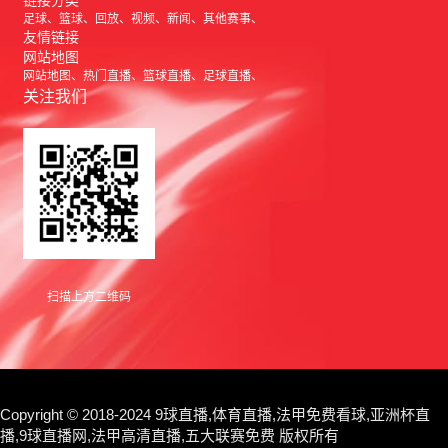
足球
篮球
回放
视频
新闻
其他赛事
友情链接
网站地图
网站地图
热门直播
篮球直播
足球直播
关注我们
扫描上方二维码
Copyright © 2018-2024 9球直播,体育直播,法甲免费看球,亚洲杯直
播,9球直播网,法甲高清直播,五大联赛免费 版权所有