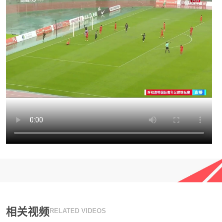
相关视频
RELATED VIDEOS