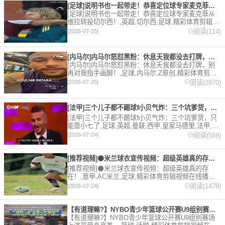
[足球]说明书也一起带走！恭喜定位球专家麦克菲从维拉转投切尔
[足球]说明书也一起带走！恭喜定位球专家麦克菲从
维拉转投切尔西！,英超,切尔西,足球,精彩体育剪辑视
频在线播放。本站提供最全的篮球视频足球视频,集
阅读(114)
[2026-07-25]
锦,录像。
[内马尔]内马尔怒怼黑粉：休息天我都没去打牌，别再对我指手画
[内马尔]内马尔怒怼黑粉：休息天我都没去打牌，别
再对我指手画脚！,足球,内马尔,Z原创,精彩体育剪辑
视频在线播放。本站提供最全的篮球视频足球视频,集
阅读(2970)
[2026-07-25]
锦,录像。
[法甲]三个儿子都不踢球❗️小贝气炸：三个坑爹货，只能靠小七
[法甲]三个儿子都不踢球❗️小贝气炸：三个坑爹货，只
能靠小七了,足球,英超,曼联,西甲,皇家马德里,法甲,巴
黎圣日耳曼,世界杯,英格兰,Z原创,精彩体育剪辑视频
阅读(559)
[2026-07-24]
在线播放。本站提供最全的篮球视频足球视频,集锦,
录像。
[推荐视频]⚫米兰球衣宣传视频：超级英雄真的存在！
[推荐视频]⚫米兰球衣宣传视频：超级英雄真的存
在！,意甲,AC米兰,足球,精彩体育剪辑视频在线播
放。本站提供最全的篮球视频足球视频,集锦,录像。
阅读(1479)
[2026-07-24]
【有道理嘛?】NYBO青少年篮球公开赛U9组别赛场上演最萌身
【有道理嘛?】NYBO青少年篮球公开赛U9组别赛场