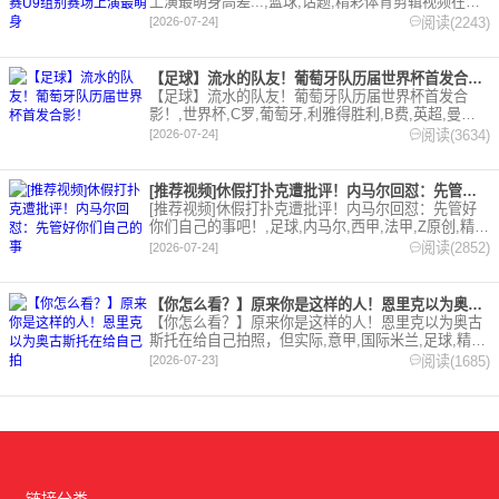
上演最萌身高差...,篮球,话题,精彩体育剪辑视频在线
播放。本站提供最全的篮球视频足球视频,集锦,录
阅读(2243)
[2026-07-24]
像。
【足球】流水的队友！葡萄牙队历届世界杯首发合影！
【足球】流水的队友！葡萄牙队历届世界杯首发合
影！,世界杯,C罗,葡萄牙,利雅得胜利,B费,英超,曼联,
足球,精彩体育剪辑视频在线播放。本站提供最全的篮
阅读(3634)
[2026-07-24]
球视频足球视频,集锦,录像。
[推荐视频]休假打扑克遭批评！内马尔回怼：先管好你们自己的事
[推荐视频]休假打扑克遭批评！内马尔回怼：先管好
你们自己的事吧！,足球,内马尔,西甲,法甲,Z原创,精彩
体育剪辑视频在线播放。本站提供最全的篮球视频足
阅读(2852)
[2026-07-24]
球视频,集锦,录像。
【你怎么看？】原来你是这样的人！恩里克以为奥古斯托在给自己拍
【你怎么看？】原来你是这样的人！恩里克以为奥古
斯托在给自己拍照，但实际,意甲,国际米兰,足球,精彩
体育剪辑视频在线播放。本站提供最全的篮球视频足
阅读(1685)
[2026-07-23]
球视频,集锦,录像。
链接分类