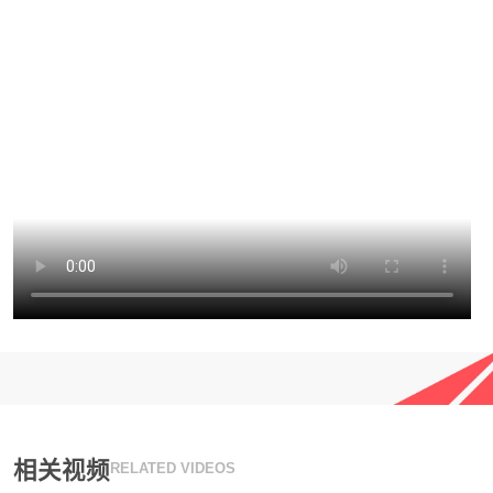
相关视频
RELATED VIDEOS