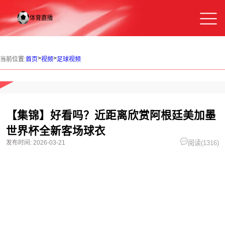
>
>
当前位置:
首页
视频
足球视频
【集锦】好看吗？近距离欣赏阿根廷美加墨
世界杯全新客场球衣
发布时间:
2026-03-21
阅读(
1316)