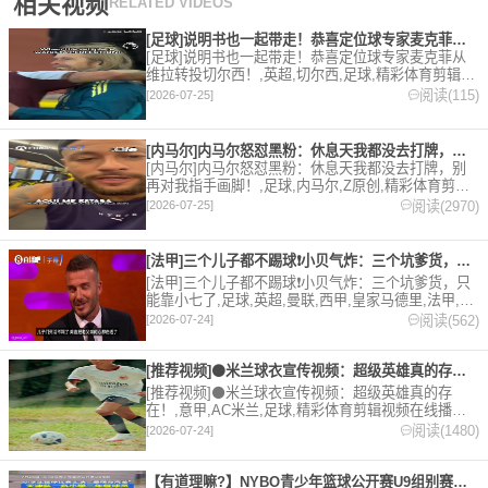
相关视频
RELATED VIDEOS
[足球]说明书也一起带走！恭喜定位球专家麦克菲从维拉转投切尔
[足球]说明书也一起带走！恭喜定位球专家麦克菲从
维拉转投切尔西！,英超,切尔西,足球,精彩体育剪辑视
频在线播放。本站提供最全的篮球视频足球视频,集
阅读(115)
[2026-07-25]
锦,录像。
[内马尔]内马尔怒怼黑粉：休息天我都没去打牌，别再对我指手画
[内马尔]内马尔怒怼黑粉：休息天我都没去打牌，别
再对我指手画脚！,足球,内马尔,Z原创,精彩体育剪辑
视频在线播放。本站提供最全的篮球视频足球视频,集
阅读(2970)
[2026-07-25]
锦,录像。
[法甲]三个儿子都不踢球❗️小贝气炸：三个坑爹货，只能靠小七
[法甲]三个儿子都不踢球❗️小贝气炸：三个坑爹货，只
能靠小七了,足球,英超,曼联,西甲,皇家马德里,法甲,巴
黎圣日耳曼,世界杯,英格兰,Z原创,精彩体育剪辑视频
阅读(562)
[2026-07-24]
在线播放。本站提供最全的篮球视频足球视频,集锦,
录像。
[推荐视频]⚫米兰球衣宣传视频：超级英雄真的存在！
[推荐视频]⚫米兰球衣宣传视频：超级英雄真的存
在！,意甲,AC米兰,足球,精彩体育剪辑视频在线播
放。本站提供最全的篮球视频足球视频,集锦,录像。
阅读(1480)
[2026-07-24]
【有道理嘛?】NYBO青少年篮球公开赛U9组别赛场上演最萌身