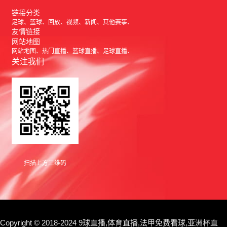
链接分类
足球
篮球
回放
视频
新闻
其他赛事
友情链接
网站地图
网站地图
热门直播
篮球直播
足球直播
关注我们
扫描上方二维码
Copyright © 2018-2024 9球直播,体育直播,法甲免费看球,亚洲杯直