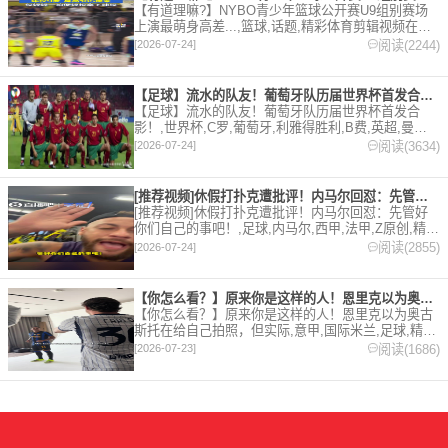
【有道理嘛?】NYBO青少年篮球公开赛U9组别赛场
上演最萌身高差...,篮球,话题,精彩体育剪辑视频在线
播放。本站提供最全的篮球视频足球视频,集锦,录
阅读(2244)
[2026-07-24]
像。
【足球】流水的队友！葡萄牙队历届世界杯首发合影！
【足球】流水的队友！葡萄牙队历届世界杯首发合
影！,世界杯,C罗,葡萄牙,利雅得胜利,B费,英超,曼联,
足球,精彩体育剪辑视频在线播放。本站提供最全的篮
阅读(3634)
[2026-07-24]
球视频足球视频,集锦,录像。
[推荐视频]休假打扑克遭批评！内马尔回怼：先管好你们自己的事
[推荐视频]休假打扑克遭批评！内马尔回怼：先管好
你们自己的事吧！,足球,内马尔,西甲,法甲,Z原创,精彩
体育剪辑视频在线播放。本站提供最全的篮球视频足
阅读(2855)
[2026-07-24]
球视频,集锦,录像。
【你怎么看？】原来你是这样的人！恩里克以为奥古斯托在给自己拍
【你怎么看？】原来你是这样的人！恩里克以为奥古
斯托在给自己拍照，但实际,意甲,国际米兰,足球,精彩
体育剪辑视频在线播放。本站提供最全的篮球视频足
阅读(1686)
[2026-07-23]
球视频,集锦,录像。