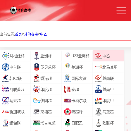
>
>
当前位置:
首页
其他赛事
中乙
阿根廷杯
亚洲杯
U23亚洲杯
中乙
中台联
英足总杯
美洲杯
北马其甲
韩K2联
香港超
国际友谊
越南联
阿联酋超
印度超
泰超
越南甲
马来超
伊朗超
卡塔尔联
印度甲
新加坡联
柬埔超
黎超杯
乌兹超
缅甸联
塔吉克超
日职乙
欧联杯