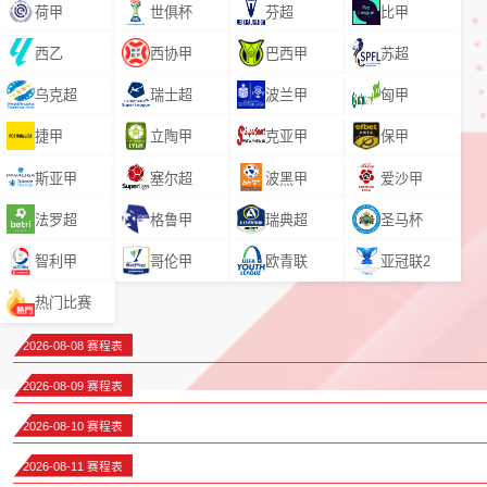
荷甲
世俱杯
芬超
比甲
西乙
西协甲
巴西甲
苏超
乌克超
瑞士超
波兰甲
匈甲
捷甲
立陶甲
克亚甲
保甲
斯亚甲
塞尔超
波黑甲
爱沙甲
法罗超
格鲁甲
瑞典超
圣马杯
智利甲
哥伦甲
欧青联
亚冠联2
热门比赛
2026-08-08 赛程表
2026-08-09 赛程表
2026-08-10 赛程表
2026-08-11 赛程表