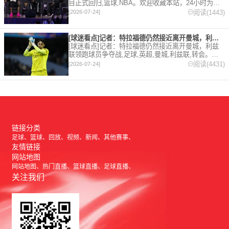
目正式回归,篮球,NBA。欢迎收藏本站，24小时为你
更新最新的足球，篮球体育资讯。
阅读(1443)
[2026-07-24]
[球迷看点]记者：特拉福德仍然接近离开曼城，利兹联领跑球员争
[球迷看点]记者：特拉福德仍然接近离开曼城，利兹
联领跑球员争夺战,足球,英超,曼城,利兹联,转会。欢
迎收藏本站，24小时为你更新最新的足球，篮球体育
阅读(4431)
[2026-07-24]
资讯。
链接分类
足球
篮球
回放
视频
新闻
其他赛事
友情链接
网站地图
网站地图
热门直播
篮球直播
足球直播
关注我们