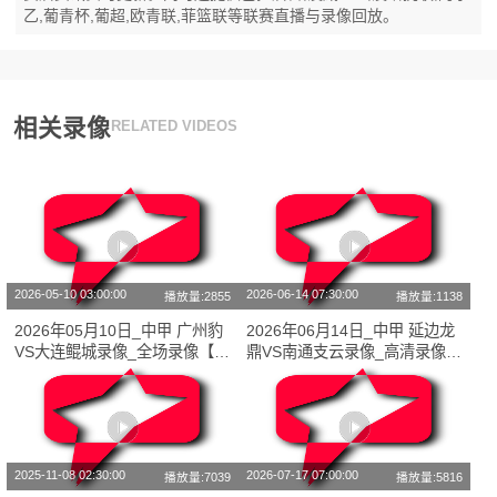
乙,葡青杯,葡超,欧青联,菲篮联等联赛直播与录像回放。
相关录像
RELATED VIDEOS
2026-05-10 03:00:00
2026-06-14 07:30:00
播放量:2855
播放量:1138
2026年05月10日_中甲 广州豹
2026年06月14日_中甲 延边龙
VS大连鲲城录像_全场录像【全
鼎VS南通支云录像_高清录像
场回放】
【全场回放】
2025-11-08 02:30:00
2026-07-17 07:00:00
播放量:7039
播放量:5816