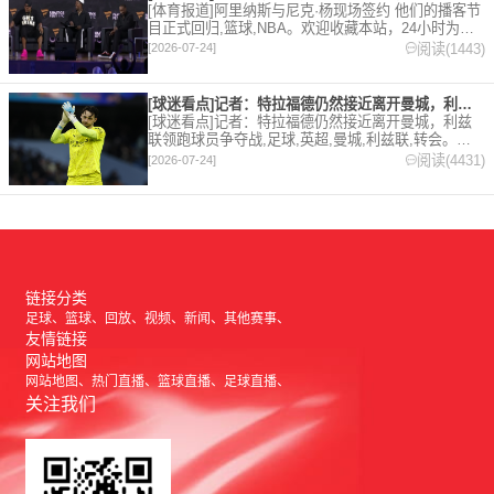
[体育报道]阿里纳斯与尼克·杨现场签约 他们的播客节
目正式回归,篮球,NBA。欢迎收藏本站，24小时为你
更新最新的足球，篮球体育资讯。
阅读(1443)
[2026-07-24]
[球迷看点]记者：特拉福德仍然接近离开曼城，利兹联领跑球员争
[球迷看点]记者：特拉福德仍然接近离开曼城，利兹
联领跑球员争夺战,足球,英超,曼城,利兹联,转会。欢
迎收藏本站，24小时为你更新最新的足球，篮球体育
阅读(4431)
[2026-07-24]
资讯。
链接分类
足球
篮球
回放
视频
新闻
其他赛事
友情链接
网站地图
网站地图
热门直播
篮球直播
足球直播
关注我们