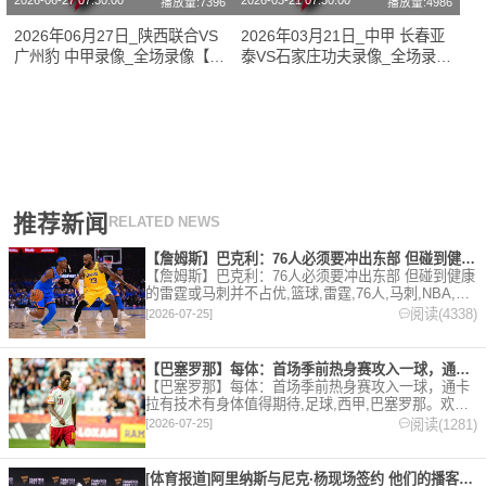
2026-06-27 07:30:00
2026-03-21 07:30:00
播放量:7396
播放量:4986
2026年06月27日_陕西联合VS
2026年03月21日_中甲 长春亚
广州豹 中甲录像_全场录像【视
泰VS石家庄功夫录像_全场录像
频集锦】
【高清回放】
推荐新闻
RELATED NEWS
【詹姆斯】巴克利：76人必须要冲出东部 但碰到健康的雷霆或马
【詹姆斯】巴克利：76人必须要冲出东部 但碰到健康
的雷霆或马刺并不占优,篮球,雷霆,76人,马刺,NBA,詹
姆斯。欢迎收藏本站，24小时为你更新最新的足球，
阅读(4338)
[2026-07-25]
篮球体育资讯。
【巴塞罗那】每体：首场季前热身赛攻入一球，通卡拉有技术有身体
【巴塞罗那】每体：首场季前热身赛攻入一球，通卡
拉有技术有身体值得期待,足球,西甲,巴塞罗那。欢迎
收藏本站，24小时为你更新最新的足球，篮球体育资
阅读(1281)
[2026-07-25]
讯。
[体育报道]阿里纳斯与尼克·杨现场签约 他们的播客节目正式回