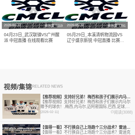
2026-04-23
2026-05-29
播放量:5019
播放量:1791
04月23日_武汉联镇VS广州醒
05月29日_本溪清帆物流园VS
派 中冠直播 在线观看比赛
辽宁盛京新锐 中冠直播 比赛在
线观看
视频/集锦
RELATED NEWS
【推荐视频】支持好兄弟！梅西和孩子们展示内马尔赠予的球衣！
【推荐视频】支持好兄弟！梅西和孩子们展示内马尔
赠予的球衣！,梅西,内马尔,迈阿密国际,巴西,足球,精
彩体育剪辑视频在线播放。本站提供最全的篮球视频
阅读(3088)
[2026-02-11]
足球视频,集锦,录像。
【值得一看】不行换自己上场跑个三分战术？雷迪克在湖人训练课后
【值得一看】不行换自己上场跑个三分战术？雷迪克