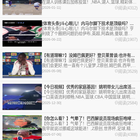
在湖人训练课后加练投篮！,NBA,湖人,篮球,精彩体育
剪辑视频在线播放。本站提供最全的篮球视频足球视
阅读(4312)
[2026-01-11]
频,集锦,录像。
[体育头条]斗心眼儿！内马尔脚下技术是顶级吗？亨利绕了个圈把
[体育头条]斗心眼儿！内马尔脚下技术是顶级吗？亨
利绕了个圈把问题扔给伊布,英超,阿森纳,曼联,意
甲,AC米兰,国际米兰,尤文图斯,世界杯,巴西,内马尔,
阅读(1907)
[2026-06-22]
足球,Z原创,西甲,巴塞罗那,法甲,巴黎圣日耳曼,精彩体
育剪辑视频在线播放。本站提供最全的篮球视频足球
视频,集锦,录像。
【有道理嘛?】没姆巴佩更好？登贝莱曾谈:也许有他我们会更好,
【有道理嘛?】没姆巴佩更好？登贝莱曾谈:也许有他
我们会更好,他一直有个儿皇梦,Z原创,姆巴佩,西甲,皇
家马德里,法甲,巴黎圣日耳曼,足球,精彩体育剪辑视频
阅读(3529)
[2026-05-08]
在线播放。本站提供最全的篮球视频足球视频,集锦,
录像。
【今日视频】优秀的家庭基因！姚明带女儿出席活动一口英语流利顺
【今日视频】优秀的家庭基因！姚明带女儿出席活动
一口英语流利顺畅,NBA,篮球,CBA,中国篮球,姚明,精
彩体育剪辑视频在线播放。本站提供最全的篮球视频
阅读(2584)
[2025-12-30]
足球视频,集锦,录像。
【你怎么看？】气晕了！巴西解说员现场疯狂咆哮：我早就说过挪威
【你怎么看？】气晕了！巴西解说员现场疯狂咆哮：
我早就说过挪威这球能进！,Z原创,世界杯,足球,精彩
体育剪辑视频在线播放。本站提供最全的篮球视频足
阅读(4388)
[2026-07-06]
球视频,集锦,录像。