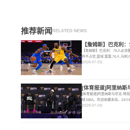
推荐新闻
RELATED NEWS
【詹姆斯】巴克利：76人必须
并不占优,篮球,雷霆,76人,马刺
[2026-07-25]
为你更新最新的足球，篮球体
[体育报道]阿里纳斯与尼克·杨
球,NBA。欢迎收藏本站，24
[2026-07-24]
讯。