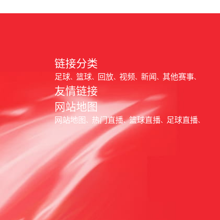
链接分类
足球
篮球
回放
视频
新闻
其他赛事
友情链接
网站地图
网站地图
热门直播
篮球直播
足球直播