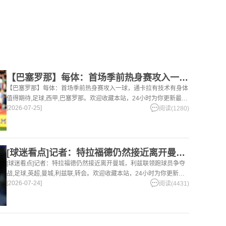
【巴塞罗那】每体：首场季前热身赛攻入一球，通卡拉有技术有身体
【巴塞罗那】每体：首场季前热身赛攻入一球，通卡拉有技术有身体
值得期待,足球,西甲,巴塞罗那。欢迎收藏本站，24小时为你更新最新
[2026-07-25]
的足球，篮球体育资讯。
阅读(1280)
[球迷看点]记者：特拉福德仍然接近离开曼城，利兹联领跑球员争
[球迷看点]记者：特拉福德仍然接近离开曼城，利兹联领跑球员争夺
战,足球,英超,曼城,利兹联,转会。欢迎收藏本站，24小时为你更新最
[2026-07-24]
新的足球，篮球体育资讯。
阅读(4431)