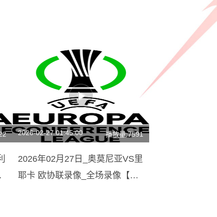
2026-02-27 01:45:00
22
播放量:7591
利
2026年02月27日_奥莫尼亚VS里
录
耶卡 欧协联录像_全场录像【视
频集锦】