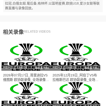
拉冠,白俄女超,葡后备,格林杯,以篮明星赛,欧挑U18,爱沙女联等联
赛直播与录像回放。
相关录像
RELATED VIDEOS
2026-07-17 03:00:00
2025-12-19 04:00:00
播放量:4986
播放量:1361
2026年07月17日_哥里迪拉VS
2025年12月19日_阿伯丁VS布
维图斯 欧协联录像_全场录像
拉格斯巴达 欧协联录像_全场录
【高清回放】
像【高清回放】