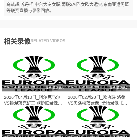
乌兹超,苏丹杯,中台大专女联,葡联2A杯,女欧大运会,东南亚运男篮
等联赛直播与录像回放。
相关录像
RELATED VIDEOS
2026-04-10 03:00:00
2026-02-20 01:45:00
播放量:3483
播放量:2987
2026年04月10日_阿尔克马尔
2026年02月20日_欧协联 洛桑
VS顿涅茨克矿工 欧协联录像_
VS奥洛穆茨录像_全场录像【视
全场录像【全场回放】
频集锦】