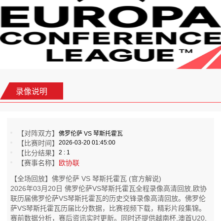
录像说明
【对阵双方】
佛罗伦萨 VS 琴斯托霍瓦
【比赛时间】
2026-03-20 01:45:00
【比分结果】
2 : 1
【赛事名称】
欧协联
【全场回放】佛罗伦萨 VS 琴斯托霍瓦 (官方解说)
2026年03月20日 佛罗伦萨VS琴斯托霍瓦全程录像高清回放,欧协
联历届佛罗伦萨VS琴斯托霍瓦的历史交锋录像高清回放。佛罗伦
萨VS琴斯托霍瓦历届比分数据，比赛视频下载，精彩片段集锦。
赛前数据分析，赛后资讯实时更新。同时还提供越南杯,澳首U20,