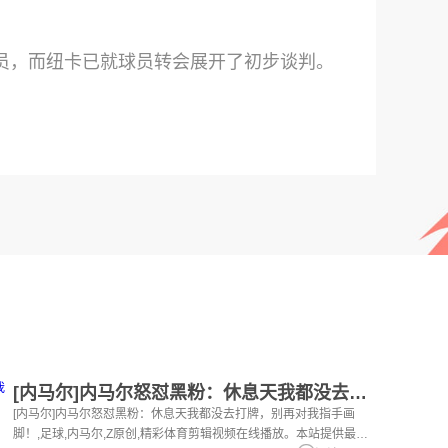
员，而纽卡已就球员转会展开了初步谈判。
[内马尔]内马尔怒怼黑粉：休息天我都没去打牌，别再对我指手画
[内马尔]内马尔怒怼黑粉：休息天我都没去打牌，别再对我指手画
脚！,足球,内马尔,Z原创,精彩体育剪辑视频在线播放。本站提供最全