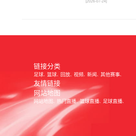
[2026-07-24]
提供最全的篮球视频足球视频,
链接分类
足球
篮球
回放
视频
新闻
其他赛事
友情链接
网站地图
网站地图
热门直播
篮球直播
足球直播