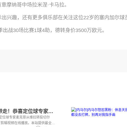
有意摩纳哥中场拉米涅·卡马拉。
示出兴趣，还有更多俱乐部在关注这位22岁的塞内加尔球
出战30场比赛1球4助，德转身价3500万欧元。
[足球]说明书也一起带走！恭喜定位球专家麦克菲从维拉转投切尔
喜定位球专家麦克菲从维拉转投切尔
体育剪辑视频在线播放。本站提供最全的