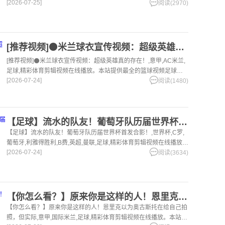
[2026-07-25]
的篮球视频足球视频,集锦,录像。
阅读(2970)
[推荐视频]⚫米兰球衣宣传视频：超级英雄真的存在！
[推荐视频]⚫米兰球衣宣传视频：超级英雄真的存在！,意甲,AC米兰,
足球,精彩体育剪辑视频在线播放。本站提供最全的篮球视频足球视
[2026-07-24]
频,集锦,录像。
阅读(1480)
【足球】流水的队友！葡萄牙队历届世界杯首发合影！
【足球】流水的队友！葡萄牙队历届世界杯首发合影！,世界杯,C罗,
葡萄牙,利雅得胜利,B费,英超,曼联,足球,精彩体育剪辑视频在线播放。
[2026-07-24]
本站提供最全的篮球视频足球视频,集锦,录像。
阅读(3634)
【你怎么看？】原来你是这样的人！恩里克以为奥古斯托在给自己拍
【你怎么看？】原来你是这样的人！恩里克以为奥古斯托在给自己拍
照，但实际,意甲,国际米兰,足球,精彩体育剪辑视频在线播放。本站提