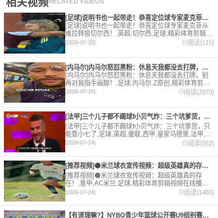
相关视频
RELATED VIDEOS
[足球]说明书也一起带走！恭喜定位球专家麦克菲从维拉转投切尔
[足球]说明书也一起带走！恭喜定位球专家麦克菲从
维拉转投切尔西！,英超,切尔西,足球,精彩体育剪辑视
频在线播放。本站提供最全的篮球视频足球视频,集
阅读(115)
[2026-07-25]
锦,录像。
[内马尔]内马尔怒怼黑粉：休息天我都没去打牌，别再对我指手画
[内马尔]内马尔怒怼黑粉：休息天我都没去打牌，别
再对我指手画脚！,足球,内马尔,Z原创,精彩体育剪辑
视频在线播放。本站提供最全的篮球视频足球视频,集
阅读(2970)
[2026-07-25]
锦,录像。
[法甲]三个儿子都不踢球❗️小贝气炸：三个坑爹货，只能靠小七
[法甲]三个儿子都不踢球❗️小贝气炸：三个坑爹货，只
能靠小七了,足球,英超,曼联,西甲,皇家马德里,法甲,巴
黎圣日耳曼,世界杯,英格兰,Z原创,精彩体育剪辑视频
阅读(562)
[2026-07-24]
在线播放。本站提供最全的篮球视频足球视频,集锦,
录像。
[推荐视频]⚫米兰球衣宣传视频：超级英雄真的存在！
[推荐视频]⚫米兰球衣宣传视频：超级英雄真的存
在！,意甲,AC米兰,足球,精彩体育剪辑视频在线播
放。本站提供最全的篮球视频足球视频,集锦,录像。
阅读(1480)
[2026-07-24]
【有道理嘛?】NYBO青少年篮球公开赛U9组别赛场上演最萌身