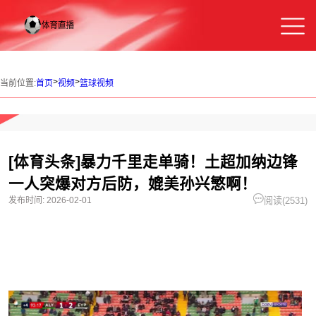
>
>
当前位置:
首页
视频
篮球视频
[体育头条]暴力千里走单骑！土超加纳边锋
一人突爆对方后防，媲美孙兴慜啊！
发布时间:
2026-02-01
阅读(
2531)