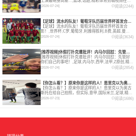
上演最萌身高差...,篮球,话题,精彩体育剪辑视频在线
播放。本站提供最全的篮球视频足球视频,集锦,录
阅读(2244)
[2026-07-24]
像。
【足球】流水的队友！葡萄牙队历届世界杯首发合影！
【足球】流水的队友！葡萄牙队历届世界杯首发合
影！,世界杯,C罗,葡萄牙,利雅得胜利,B费,英超,曼联,
足球,精彩体育剪辑视频在线播放。本站提供最全的篮
阅读(3634)
[2026-07-24]
球视频足球视频,集锦,录像。
[推荐视频]休假打扑克遭批评！内马尔回怼：先管好你们自己的事
[推荐视频]休假打扑克遭批评！内马尔回怼：先管好
你们自己的事吧！,足球,内马尔,西甲,法甲,Z原创,精彩
体育剪辑视频在线播放。本站提供最全的篮球视频足
阅读(2854)
[2026-07-24]
球视频,集锦,录像。
【你怎么看？】原来你是这样的人！恩里克以为奥古斯托在给自己拍
【你怎么看？】原来你是这样的人！恩里克以为奥古
斯托在给自己拍照，但实际,意甲,国际米兰,足球,精彩
体育剪辑视频在线播放。本站提供最全的篮球视频足
阅读(1686)
[2026-07-23]
球视频,集锦,录像。
链接分类