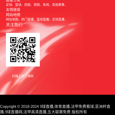
足球
篮球
回放
视频
新闻
其他赛事
友情链接
网站地图
网站地图
热门直播
篮球直播
足球直播
关注我们
扫描上方二维码
Copyright © 2018-2024 9球直播,体育直播,法甲免费看球,亚洲杯直
播,9球直播网,法甲高清直播,五大联赛免费 版权所有