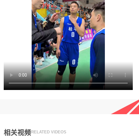
相关视频
RELATED VIDEOS