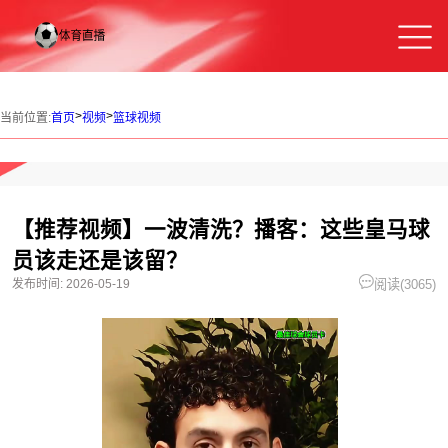
>
>
当前位置:
首页
视频
篮球视频
【推荐视频】一波清洗？播客：这些皇马球
员该走还是该留？
发布时间:
2026-05-19
阅读(
3065)