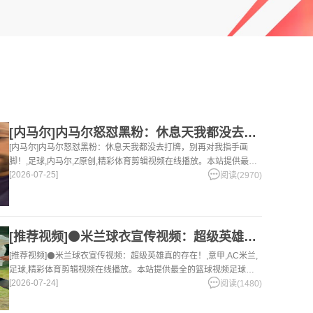
[内马尔]内马尔怒怼黑粉：休息天我都没去打牌，别再对我指手画
[内马尔]内马尔怒怼黑粉：休息天我都没去打牌，别再对我指手画
脚！,足球,内马尔,Z原创,精彩体育剪辑视频在线播放。本站提供最全
[2026-07-25]
的篮球视频足球视频,集锦,录像。
阅读(2970)
[推荐视频]⚫米兰球衣宣传视频：超级英雄真的存在！
[推荐视频]⚫米兰球衣宣传视频：超级英雄真的存在！,意甲,AC米兰,
足球,精彩体育剪辑视频在线播放。本站提供最全的篮球视频足球视
[2026-07-24]
频,集锦,录像。
阅读(1480)