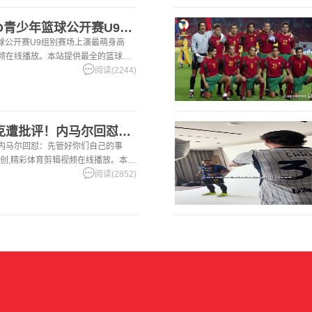
【有道理嘛?】NYBO青少年篮球公开赛U9组别赛场上演最萌身
篮球公开赛U9组别赛场上演最萌身高
剪辑视频在线播放。本站提供最全的篮球视
阅读(2244)
[推荐视频]休假打扑克遭批评！内马尔回怼：先管好你们自己的事
！内马尔回怼：先管好你们自己的事
Z原创,精彩体育剪辑视频在线播放。本站
集锦,录像。
阅读(2852)