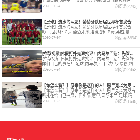
上演最萌身高差...,篮球,话题,精彩体育剪辑视频在线
播放。本站提供最全的篮球视频足球视频,集锦,录
阅读(2243)
[2026-07-24]
像。
【足球】流水的队友！葡萄牙队历届世界杯首发合影！
【足球】流水的队友！葡萄牙队历届世界杯首发合
影！,世界杯,C罗,葡萄牙,利雅得胜利,B费,英超,曼联,
足球,精彩体育剪辑视频在线播放。本站提供最全的篮
阅读(3634)
[2026-07-24]
球视频足球视频,集锦,录像。
[推荐视频]休假打扑克遭批评！内马尔回怼：先管好你们自己的事
[推荐视频]休假打扑克遭批评！内马尔回怼：先管好
你们自己的事吧！,足球,内马尔,西甲,法甲,Z原创,精彩
体育剪辑视频在线播放。本站提供最全的篮球视频足
阅读(2852)
[2026-07-24]
球视频,集锦,录像。
【你怎么看？】原来你是这样的人！恩里克以为奥古斯托在给自己拍
【你怎么看？】原来你是这样的人！恩里克以为奥古
斯托在给自己拍照，但实际,意甲,国际米兰,足球,精彩
体育剪辑视频在线播放。本站提供最全的篮球视频足
阅读(1685)
[2026-07-23]
球视频,集锦,录像。
链接分类