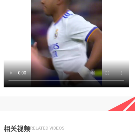
相关视频
RELATED VIDEOS