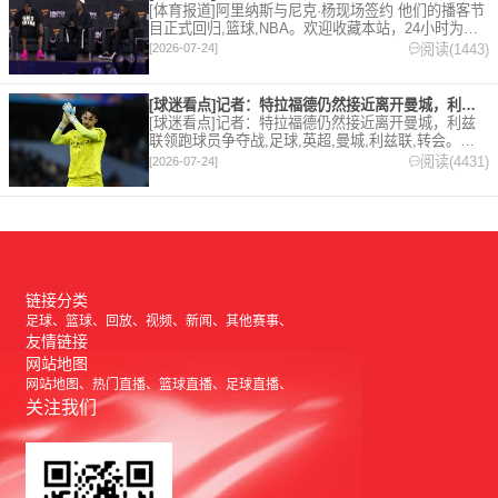
[体育报道]阿里纳斯与尼克·杨现场签约 他们的播客节
目正式回归,篮球,NBA。欢迎收藏本站，24小时为你
更新最新的足球，篮球体育资讯。
阅读(1443)
[2026-07-24]
[球迷看点]记者：特拉福德仍然接近离开曼城，利兹联领跑球员争
[球迷看点]记者：特拉福德仍然接近离开曼城，利兹
联领跑球员争夺战,足球,英超,曼城,利兹联,转会。欢
迎收藏本站，24小时为你更新最新的足球，篮球体育
阅读(4431)
[2026-07-24]
资讯。
链接分类
足球
篮球
回放
视频
新闻
其他赛事
友情链接
网站地图
网站地图
热门直播
篮球直播
足球直播
关注我们