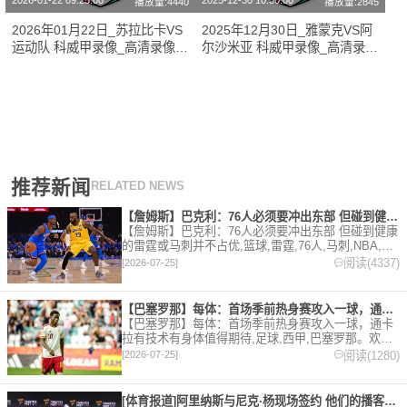
2026-01-22 09:25:00
2025-12-30 10:30:00
播放量:4440
播放量:2845
2026年01月22日_苏拉比卡VS
2025年12月30日_雅蒙克VS阿
运动队 科威甲录像_高清录像
尔沙米亚 科威甲录像_高清录像
【全场回放】
【全场回放】
推荐新闻
RELATED NEWS
【詹姆斯】巴克利：76人必须要冲出东部 但碰到健康的雷霆或马
【詹姆斯】巴克利：76人必须要冲出东部 但碰到健康
的雷霆或马刺并不占优,篮球,雷霆,76人,马刺,NBA,詹
姆斯。欢迎收藏本站，24小时为你更新最新的足球，
阅读(4337)
[2026-07-25]
篮球体育资讯。
【巴塞罗那】每体：首场季前热身赛攻入一球，通卡拉有技术有身体
【巴塞罗那】每体：首场季前热身赛攻入一球，通卡
拉有技术有身体值得期待,足球,西甲,巴塞罗那。欢迎
收藏本站，24小时为你更新最新的足球，篮球体育资
阅读(1280)
[2026-07-25]
讯。
[体育报道]阿里纳斯与尼克·杨现场签约 他们的播客节目正式回