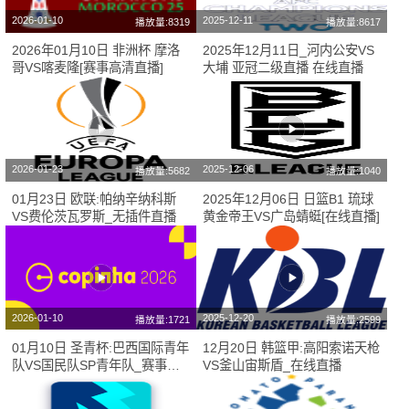
2026-01-10
2025-12-11
播放量:8319
播放量:8617
2026年01月10日 非洲杯 摩洛
2025年12月11日_河内公安VS
哥VS喀麦隆[赛事高清直播]
大埔 亚冠二级直播 在线直播
2026-01-23
2025-12-06
播放量:5682
播放量:1040
01月23日 欧联:帕纳辛纳科斯
2025年12月06日 日篮B1 琉球
VS费伦茨瓦罗斯_无插件直播
黄金帝王VS广岛蜻蜓[在线直播]
2026-01-10
2025-12-20
播放量:1721
播放量:2599
01月10日 圣青杯:巴西国际青年
12月20日 韩篮甲:高阳索诺天枪
队VS国民队SP青年队_赛事高
VS釜山宙斯盾_在线直播
清直播