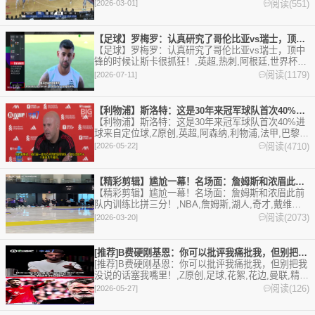
上海,点赞中国男篮,精彩体育剪辑视频在线播放。本
阅读(551)
[2026-03-01]
站提供最全的篮球视频足球视频,集锦,录像。
【足球】罗梅罗：认真研究了哥伦比亚vs瑞士，顶中锋的时候让斯
【足球】罗梅罗：认真研究了哥伦比亚vs瑞士，顶中
锋的时候让斯卡很抓狂！,英超,热刺,阿根廷,世界杯,
瑞士,足球,精彩体育剪辑视频在线播放。本站提供最
阅读(1179)
[2026-07-11]
全的篮球视频足球视频,集锦,录像。
【利物浦】斯洛特：这是30年来冠军球队首次40%进球来自定位
【利物浦】斯洛特：这是30年来冠军球队首次40%进
球来自定位球,Z原创,英超,阿森纳,利物浦,法甲,巴黎圣
日耳曼,足球,精彩体育剪辑视频在线播放。本站提供
阅读(4710)
[2026-05-22]
最全的篮球视频足球视频,集锦,录像。
【精彩剪辑】尴尬一幕！名场面：詹姆斯和浓眉此前队内训练比拼三
【精彩剪辑】尴尬一幕！名场面：詹姆斯和浓眉此前
队内训练比拼三分！,NBA,詹姆斯,湖人,奇才,戴维斯,
篮球,精彩体育剪辑视频在线播放。本站提供最全的篮
阅读(2073)
[2026-03-20]
球视频足球视频,集锦,录像。
[推荐]B费硬刚基恩：你可以批评我痛批我，但别把我没说的话塞
[推荐]B费硬刚基恩：你可以批评我痛批我，但别把我
没说的话塞我嘴里！,Z原创,足球,花絮,花边,曼联,精彩
体育剪辑视频在线播放。本站提供最全的篮球视频足
阅读(126)
[2026-05-27]
球视频,集锦,录像。