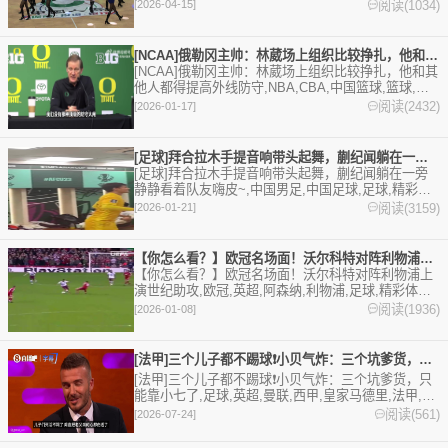
广东,综合,精彩体育剪辑视频在线播放。本站提供最
阅读(1034)
[2026-04-15]
全的篮球视频足球视频,集锦,录像。
[NCAA]俄勒冈主帅：林葳场上组织比较挣扎，他和其他人都得
[NCAA]俄勒冈主帅：林葳场上组织比较挣扎，他和其
他人都得提高外线防守,NBA,CBA,中国篮球,篮球,林
葳,NCAA,精彩体育剪辑视频在线播放。本站提供最全
阅读(2432)
[2026-01-17]
的篮球视频足球视频,集锦,录像。
[足球]拜合拉木手提音响带头起舞，蒯纪闻躺在一旁静静看着队友
[足球]拜合拉木手提音响带头起舞，蒯纪闻躺在一旁
静静看着队友嗨皮~,中国男足,中国足球,足球,精彩体
育剪辑视频在线播放。本站提供最全的篮球视频足球
阅读(3159)
[2026-01-21]
视频,集锦,录像。
【你怎么看？】欧冠名场面！沃尔科特对阵利物浦上演世纪助攻
【你怎么看？】欧冠名场面！沃尔科特对阵利物浦上
演世纪助攻,欧冠,英超,阿森纳,利物浦,足球,精彩体育
剪辑视频在线播放。本站提供最全的篮球视频足球视
阅读(1936)
[2026-01-08]
频,集锦,录像。
[法甲]三个儿子都不踢球❗️小贝气炸：三个坑爹货，只能靠小七
[法甲]三个儿子都不踢球❗️小贝气炸：三个坑爹货，只
能靠小七了,足球,英超,曼联,西甲,皇家马德里,法甲,巴
黎圣日耳曼,世界杯,英格兰,Z原创,精彩体育剪辑视频
阅读(561)
[2026-07-24]
在线播放。本站提供最全的篮球视频足球视频,集锦,
录像。