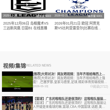
2025-12-06
2026-01-21
播放量:4003
播放量:6001
2025年12月06日 岛根魔术VS
2026年01月21日 欧冠 阿贾克
三远新凤凰 日篮B1 在线直播
斯VS比利亚雷亚尔[比赛在线观
看]
视频/集锦
RELATED NEWS
[推荐]大师对决！网友晒视频：当年齐祖给梅西上强度！
[推荐]大师对决！网友晒视频：当年齐祖给梅西上强
度！,巴塞罗那,皇家马德里,足球,精彩体育剪辑视频在
线播放。本站提供最全的篮球视频足球视频,集锦,录
阅读(2722)
[2026-05-10]
像。
【篮球】广东的啦啦队还是很顶的！这啦啦队服装让人怀疑是来看球
【篮球】广东的啦啦队还是很顶的！这啦啦队服装让
人怀疑是来看球的嘛,篮球,CBA,中国篮球,话题,美女,