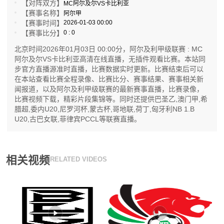
【对阵双方】
MC阿尔及尔VS卡比利亚
【赛事名称】
阿尔甲
【赛事时间】
2026-01-03 00:00
【赛事比分】
0 : 0
北京时间2026年01月03日 00:00分，阿尔及利甲级联赛 : MC
阿尔及尔VS卡比利亚高清在线直播，无插件观看比赛。本站同
步官方直播源准时直播，比赛数据实时更新。比赛结束后可以
在本站查看比赛全程录像、比赛比分、赛事结果、赛事相关新
闻报道，以及阿尔及利甲级联赛的最新赛事直播，比赛录像，
比赛视频下载，精彩片段集锦等。同时还提供巴圣乙,澳门甲,希
腊超,委内U20,尼罗河杯,蒙古杯,哥地联,荷丁,匈牙利NB 1.B
U20,古巴女联,菲律宾PCCL等联赛直播。
相关视频
RELATED VIDEOS