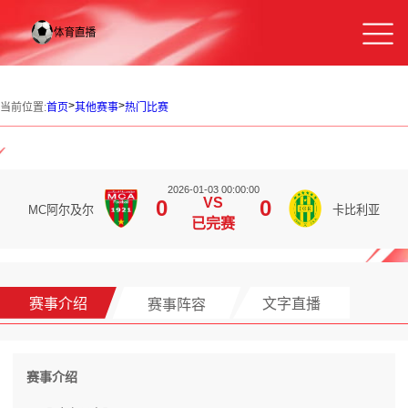
>
>
当前位置:
首页
其他赛事
热门比赛
2026-01-03 00:00:00
VS
0
0
MC阿尔及尔
卡比利亚
已完赛
赛事介绍
赛事阵容
文字直播
赛事介绍