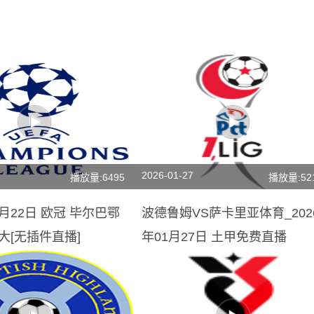
2026-01-27
播放量:6495
播放量:52
1月22日 欧冠 毕尔巴鄂
波德鲁姆VS萨卡里亚体育_202
大[无插件直播]
年01月27日 土甲免费直播