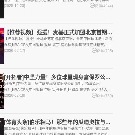
害了！,德甲,多特蒙德,英超,曼城,哈兰德,切尔西,足球,精彩体育剪辑视
[2025-12-23]
频在线播放。本站提供最全的篮球视频足球视频,集锦,录像。
阅读(4944)
【推荐视频】强援！麦基正式加盟北京首钢，并向中国球迷送上新春
【推荐视频】强援！麦基正式加盟北京首钢，并向中国球迷送上新春
祝福,NBA,CBA,中国篮球,篮球,北京,精彩体育剪辑视频在线播放。本
[2026-02-17]
站提供最全的篮球视频足球视频,集锦,录像。
阅读(705)
[开拓者]中坚力量！多位球星现身富保罗公司派对，杨瀚森出镜！
[开拓者]中坚力量！多位球星现身富保罗公司派对，杨瀚森出
镜！,NBA,CBA,中国篮球,中国队,开拓者,杨瀚森,戴维斯,奇才,76人,老
[2026-02-18]
鹰,篮球,精彩体育剪辑视频在线播放。本站提供最全的篮球视频足球
阅读(780)
视频,集锦,录像。
[体育头条]伯乐相马！那些年的瓜迪奥拉与基米希！
[体育头条]伯乐相马！那些年的瓜迪奥拉与基米希！,德甲,拜仁慕尼
黑,瓜迪奥拉,足球,精彩体育剪辑视频在线播放。本站提供最全的篮球