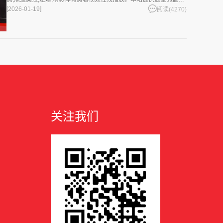
[2026-01-19]
视频足球视频,集锦,录像。
阅读(4270)
关注我们