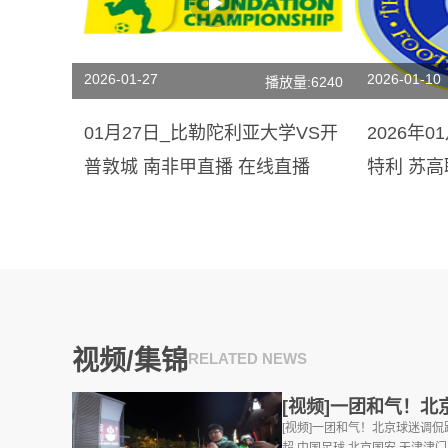
2026-01-27
2026-01-10
播放量:6240
01月27日_比勒陀利亚大学VS开
2026年
普敦城 南非甲直播 在线直播
特利 苏
视频/集锦
RELATED NEWS
[视频]一团和气！北京球迷调侃