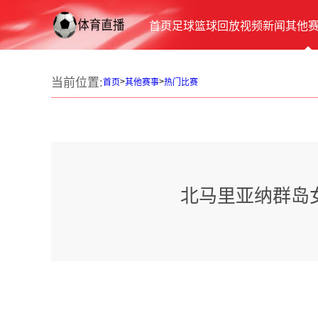
首页
足球
篮球
回放
视频
新闻
其他
当前位置:
>
>
首页
其他赛事
热门比赛
北马里亚纳群岛