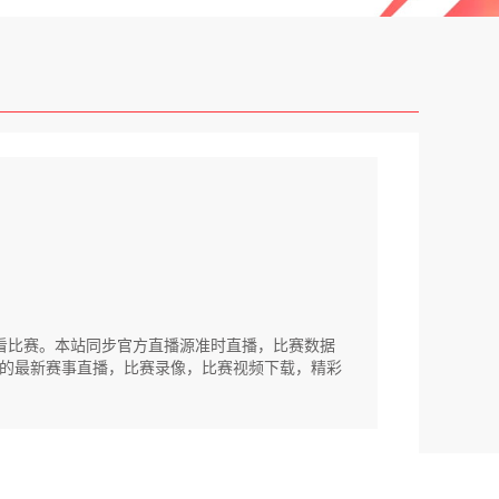
插件观看比赛。本站同步官方直播源准时直播，比赛数据
的最新赛事直播，比赛录像，比赛视频下载，精彩
。