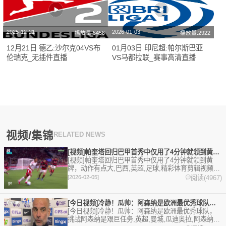
2025-12-21
2026-01-03
播放量:5456
播放量:2922
12月21日 德乙:沙尔克04VS布
01月03日 印尼超:帕尔斯巴亚
伦瑞克_无插件直播
VS马都拉联_赛事高清直播
视频/集锦
RELATED NEWS
[视频]帕奎塔回归巴甲首秀中仅用了4分钟就领到黄牌，动作有点
[视频]帕奎塔回归巴甲首秀中仅用了4分钟就领到黄
牌，动作有点大,巴西,英超,足球,精彩体育剪辑视频在
线播放。本站提供最全的篮球视频足球视频,集锦,录
阅读(4967)
[2026-02-05]
像。
[今日视频]冷静！瓜帅：阿森纳是欧洲最优秀球队，挑战阿森纳是
[今日视频]冷静！瓜帅：阿森纳是欧洲最优秀球队，
挑战阿森纳是艰巨任务,英超,曼城,瓜迪奥拉,阿森纳,