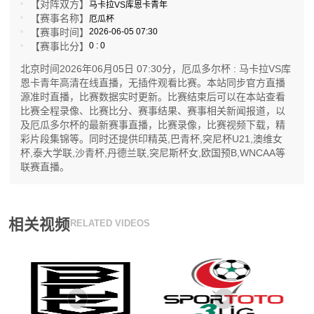
【对阵双方】
马卡拉VS库恩卡青年
【赛事名称】
厄瓜杯
【赛事时间】
2026-06-05 07:30
【赛事比分】
0 : 0
北京时间2026年06月05日 07:30分，厄瓜多尔杯 : 马卡拉VS库
恩卡青年高清在线直播，无插件观看比赛。本站同步官方直播
源准时直播，比赛数据实时更新。比赛结束后可以在本站查看
比赛全程录像、比赛比分、赛事结果、赛事相关新闻报道，以
及厄瓜多尔杯的最新赛事直播，比赛录像，比赛视频下载，精
彩片段集锦等。同时还提供印精英,巴青杯,突尼杯U21,澳维女
杯,泰大学联,沙青杯,丹德兰联,突尼斯杯女,欧国预B,WNCAA等
联赛直播。
相关视频
RELATED VIDEOS