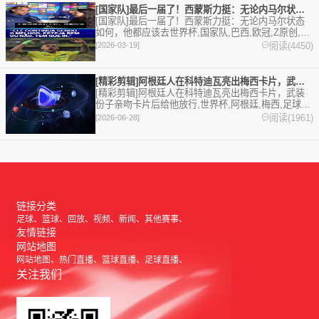
[国家队]最后一届了！西蒙斯力挺：无论内马尔状态如何，他都应
[国家队]最后一届了！西蒙斯力挺：无论内马尔状态
如何，他都应该去世界杯,国家队,巴西,欧冠,Z原创,英
超,热刺,西甲,巴塞罗那,法甲,巴黎圣日耳曼,足球,世界
阅读(4450)
[2026-03-19]
杯,精彩体育剪辑视频在线播放。本站提供最全的篮球
视频足球视频,集锦,录像。
[精彩剪辑]阿根廷人在科特迪瓦亮出梅西卡片，武装份子亲吻卡片
[精彩剪辑]阿根廷人在科特迪瓦亮出梅西卡片，武装
份子亲吻卡片后给他放行,世界杯,阿根廷,梅西,足球,
精彩体育剪辑视频在线播放。本站提供最全的篮球视
阅读(1961)
[2026-06-28]
频足球视频,集锦,录像。
链接分类
足球
篮球
回放
视频
新闻
其他赛事
友情链接
网站地图
网站地图
热门直播
篮球直播
足球直播
关注我们