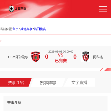
>
>
当前位置:
首页
其他赛事
热门比赛
2026-06-05 00:00:00
VS
0
0
USM阿尔及尔
阿科诺
已完赛
赛事介绍
赛事阵容
文字直播
赛事介绍