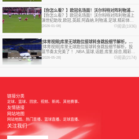
【你怎么看？】欧冠名场面！沃尔科特对阵利物浦上演世纪助攻
【你怎么看？】欧冠名场面！沃尔科特对阵利物浦上
演世纪助攻,欧冠,英超,阿森纳,利物浦,足球,精彩体育
剪辑视频在线播放。本站提供最全的篮球视频足球视
阅读(1936)
[2026-01-08]
频,集锦,录像。
[体育视频]库里无球跑位接球转身跳投细节解析，投篮节奏太完美
[体育视频]库里无球跑位接球转身跳投细节解析，投
篮节奏太完美了 ！,NBA,篮球,话题,库里,综合,精彩体
育剪辑视频在线播放。本站提供最全的篮球视频足球
阅读(2174)
[2026-05-28]
视频,集锦,录像。
链接分类
足球
篮球
回放
视频
新闻
其他赛事
友情链接
网站地图
网站地图
热门直播
篮球直播
足球直播
关注我们