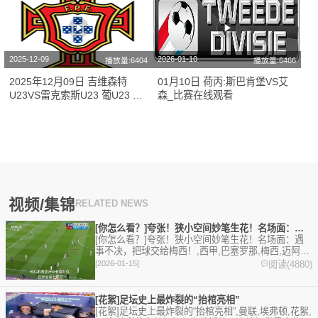
2025-12-09
2026-01-10
播放量:6404
播放量:6466
2025年12月09日 吉维森特
01月10日 荷丙:斯巴肯堡VS艾
U23VS雷克索斯U23 葡U23 比
森_比赛在线观看
赛在线观看
视频/集锦
RELATED NEWS
[你怎么看？]夸张！狭小空间妙笔生花！名场面：遇事不决，把球
[你怎么看？]夸张！狭小空间妙笔生花！名场面：遇
事不决，把球交给梅西！,西甲,巴塞罗那,梅西,迈阿密
国际,欧冠,足球,精彩体育剪辑视频在线播放。本站提
阅读(4880)
[2026-01-15]
供最全的篮球视频足球视频,集锦,录像。
[花絮]足坛史上最炸裂的“抬棺亮相”
[花絮]足坛史上最炸裂的“抬棺亮相”,曼联,埃弗顿,花絮,